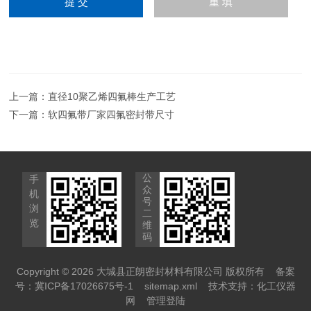
上一篇：
直径10聚乙烯四氟棒生产工艺
下一篇：
软四氟带厂家四氟密封带尺寸
公
手
众
机
号
浏
二
览
维
码
Copyright © 2026 大城县正朗密封材料有限公司 版权所有
备案
号：冀ICP备17026675号-1
sitemap.xml
技术支持：
化工仪器
网
管理登陆