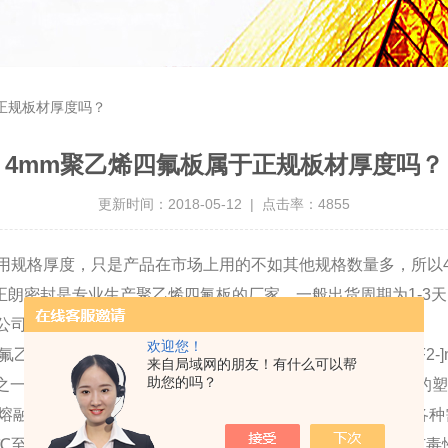
正规板材厚度吗？
4mm聚乙烯四氟板属于正规板材厚度吗？
更新时间：2018-05-12 | 点击率：4855
用规格厚度，只是产品在市场上用的不如其他规格数量多，所以
朗密封是专业生产聚乙烯四氟板的厂家，一般出货周期为1-3
现货库存，zui快出货1.2.3天。
欢迎您！
乙烯经聚合而成的高分子化合物，其结构简式为 -[-CF2-CF2-]
来自局域网的朋友！有什么可以帮
助您的吗？
之一，“塑料王”是聚四氟乙烯的俗称，它是一种耐腐蚀性**好的
除熔融金属钠和液氟外，
能耐其它一切化学药品，广泛应用于各种
℃至-180℃的温度下长期工作）。聚四氟乙烯它本身对
人没有毒