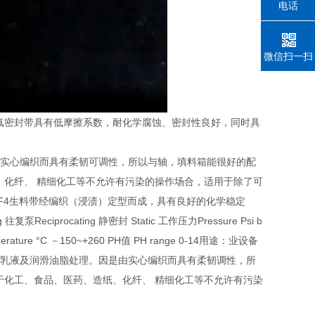
电话
微信扫一扫
氟密封带具有低摩擦系数，耐化学腐蚀、密封性良好，同时具
由实心编织而具有柔韧可调性，所以与轴，填料箱能很好的配
、化纤、 精细化工等不允许有污染的操作场合，适用于除了可
F4生料带经编织（浸渍）定型而成，具有良好的化学稳定
rocating 静密封 Static 工作压力Pressure Psi b
Temperature °C －150~+260 PH值 PH range 0-14用途：业设备
E乳液及润滑油脂处理。因是由实心编织而具有柔韧调性，所
于化工、食品、医药、造纸、化纤、 精细化工等不允许有污染