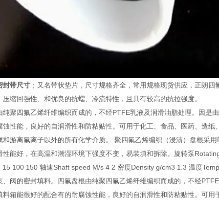
密封带尺寸
；又名带状垫片，尺寸规格齐全，常用规格现货供应，正朗四
、压缩回强性、和优良的抗蠕、冷流特性，且具有较高的抗拉强度。
由纯聚四氟乙烯纤维编织而成的，不经PTFE乳液及润滑油脂处理。因是
腐蚀性能，良好的自润滑性和防粘贴性。可用于化工、食品、医药、造纸
属和游离氟离子以外的所有化学介质。 聚四氟乙烯编织（浸渍）盘根采用
能好，在高温和潮湿环境下强度不变，易装填和拆除。旋转泵Rotating 往复泵Recip
2 15 100 150 轴速Shaft speed M/s 4 2 密度Density g/cm3 1.3 温度
泵、阀的密封填料。四氟盘根由纯聚四氟乙烯纤维编织而成的，不经PTF
填料箱能很好的配合有的耐腐蚀性能，良好的自润滑性和防粘贴性。可用
。