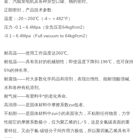
釜、汽输发电机及各种异型口罐、桶的密封。
正朗密封，产品技术参数:
温度：-20～250℃（-4～＋482°F）
压力:-0.1～6.4Mpa（全负压至64kgf/cm2）
-0.1～6.4Mpa（Full vacuum to 64kgf/cm2）
耐高温——使用工作温度达260℃。
耐低温——具有良好的机械韧性；即使温度下降到-196℃，也可保持
5%的伸长率。
耐腐蚀——对大多数化学药品和溶剂，表现出惰性、能耐强酸强碱、
水和各种有机溶剂。
耐气候——有塑料中*的老化寿命。
高润滑——是固体材料中摩擦系数zui低者。
不粘附——是固体材料中zui小的表面张力，不粘附任何物质，力学
性能它的摩擦系数极小，仅为聚乙烯的1／5，这是全氟碳表面的重
要特征。又由于氟-碳链分子间作用力极低，所以聚四氟乙烯具有不