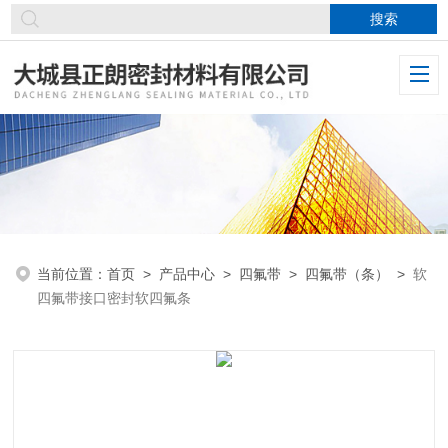
当前位置：
首页
>
产品中心
>
四氟带
>
四氟带（条）
>
软
四氟带接口密封软四氟条