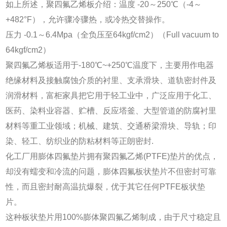
如上所述，聚四氟乙烯板介绍：温度 -20～250℃（-4～
+482°F），允许骤冷骤热，或冷热交替操作。
压力 -0.1～6.4Mpa（全负压至64kgf/cm2）（Full vacuum to
64kgf/cm2）
聚四氟乙烯板适用于-180℃~+250℃温度下，主要用作电器
绝缘材料及接触腐蚀介质的衬里、支承滑块、道轨密封件及
润滑材料，富柜家具把它用于轻工业中，广泛应用于化工、
医药、染料业容器、贮槽、反应塔釜、大型管道的防腐衬里
材料等重工业领域；机械、建筑、交通桥梁滑块、导轨；印
染、轻工、纺织业的防粘材料等正朗密封.
化工厂用膨体四氟垫片拥有聚四氟乙烯(PTFE)垫片的优点，
却没有蠕变和冷流的问题，膨体四氟板状垫片不但密封可靠
性，而且密封耐高温抗爆裂，优于其它任何PTFE板状垫
片。
这种板状垫片用100%膨体聚四氟乙烯制成，由于尺寸稳定且