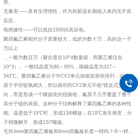
质。
无毒害——具有生理惰性，作为和脏器长期植入体内无不良
反应。
电绝缘性——可以抵抗1500伏高压电。
聚四氟乙烯相对分子质量较大，低的为数十万，高的达一千
万以上
，一般为数百万（聚合度在10^4数量级，而聚乙烯仅在
10^3）。一般结晶度为90～95%，熔融温度为327～
342℃。聚四氟乙烯分子中CF2单元按锯齿形状排列，由于氟
原子半径较氢稍大，所以相邻的CF2单元不能*按反式交叉取
向，而是形成一个螺旋状的扭曲链，氟原子几乎覆盖了整个
高分子链的表面。这种分子结构解释了聚四氟乙烯的各种性
能。温度低于19℃时，形成13/6螺旋；在19℃发生相变，分
子稍微解开，形成15/7螺旋。
毛坯4mm聚四氟乙烯板和6mm四氟板长度一样吗？不一样，