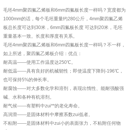
毛坯4mm聚四氟乙烯板和6mm四氟板长度一样吗？宽度都为
1000mm的话，每个毛坯重量约280公斤，4mm聚四氟乙烯
板总长度可达到30米，6mm四氟板长度 可达到20米，毛坯
重量基本一致。长度和厚度有关系。
毛坯4mm聚四氟乙烯板和6mm四氟板长度一样吗？不一样，
如上所述，聚四氟乙烯板介绍：优点：
耐高温——使用工作温度达250℃。
耐低温——具有良好的机械韧性；即使温度下降到-196℃，
也可保持5%的伸长率。
耐腐蚀——对大多数化学和溶剂，表现出惰性、能耐强酸强
碱、水和各种有机溶剂。
耐气候——有塑料中zui**的老化寿命。
高润滑——是固体材料中摩擦系数zui低者。
不粘附——是固体材料中zui小的表面张力，不粘附任何物