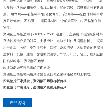
性；即使温度下降到-196℃，也可保持5%的伸长率。 耐腐蚀——对
大多数化学药品和溶剂，表现出惰性、能耐强酸、强碱和各种有机溶
剂。 耐气候——有塑料中*的老化寿命。 高润滑——是固体材料中摩
擦系数低者。 不粘附——是固体材料中小的表面张力，不粘附任何
物质。
聚四氟乙烯板适用于-180℃~+250℃温度下，主要用作电器绝缘材料
及接触腐蚀介质的衬里、支承滑块、道轨密封件及润滑材料，广泛应
用于化工、医药、染料业容器、贮槽、反应塔釜、大型管道的防腐衬
里材料；机械、建筑、交通桥梁滑块、导轨；印染、轻工、纺织业的
防粘材料等． 聚四氟乙烯板
欢迎新老顾客来电来函咨询洽谈
聚四氟乙烯板材采用悬浮聚合聚四氟乙烯树脂模塑加工制成。
四氟垫片厂家批发，聚四氟乙烯楼梯板价格
四氟垫片厂家批发，聚四氟乙烯楼梯板价格
产品咨询