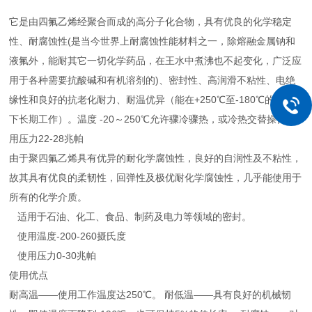
它是由四氟乙烯经聚合而成的高分子化合物，具有优良的化学稳定
性、耐腐蚀性(是当今世界上耐腐蚀性能材料之一，除熔融金属钠和
液氟外，能耐其它一切化学药品，在王水中煮沸也不起变化，广泛应
用于各种需要抗酸碱和有机溶剂的)、密封性、高润滑不粘性、电绝
缘性和良好的抗老化耐力、耐温优异（能在+250℃至-180℃的温度
下长期工作）。温度 -20～250℃允许骤冷骤热，或冷热交替操作.使
用压力22-28兆帕
由于聚四氟乙烯具有优异的耐化学腐蚀性，良好的自润性及不粘性，
故其具有优良的柔韧性，回弹性及极优耐化学腐蚀性，几乎能使用于
所有的化学介质。
适用于石油、化工、食品、制药及电力等领域的密封。
使用温度-200-260摄氏度
使用压力0-30兆帕
使用优点
耐高温——使用工作温度达250℃。 耐低温——具有良好的机械韧