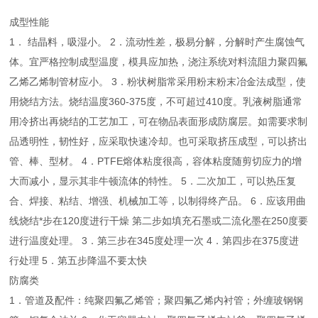
成型性能
1． 结晶料，吸湿小。 2．流动性差，极易分解，分解时产生腐蚀气
体。宜严格控制成型温度，模具应加热，浇注系统对料流阻力聚四氟
乙烯乙烯制管材应小。 3．粉状树脂常采用粉末粉末冶金法成型，使
用烧结方法。烧结温度360-375度，不可超过410度。乳液树脂通常
用冷挤出再烧结的工艺加工，可在物品表面形成防腐层。如需要求制
品透明性，韧性好，应采取快速冷却。也可采取挤压成型，可以挤出
管、棒、型材。 4．PTFE熔体粘度很高，容体粘度随剪切应力的增
大而减小，显示其非牛顿流体的特性。 5．二次加工，可以热压复
合、焊接、粘结、增强、机械加工等，以制得终产品。 6．应该用曲
线烧结*步在120度进行干燥 第二步如填充石墨或二流化墨在250度要
进行温度处理。 3．第三步在345度处理一次 4．第四步在375度进
行处理 5．第五步降温不要太快
防腐类
1．管道及配件：纯聚四氟乙烯管；聚四氟乙烯内衬管；外缠玻钢钢