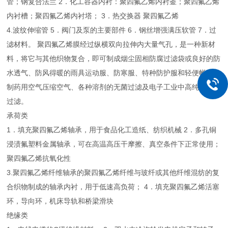
管；钢复合法兰 2．化工容器内衬：聚四氟乙烯内衬釜；聚四氟乙烯
内衬槽；聚四氟乙烯内衬塔； 3．热交换器 聚四氟乙烯
4.波纹伸缩管 5．阀门及泵的主要部件 6．钢丝增强满压软管 7．过
滤材料。 聚四氟乙烯膜经过纵横双向拉伸内大量气孔，是一种新材
料，将它与其他织物复合，即可制成烟尘固相防腐过滤袋或良好的防
水透气、防风得暖的雨具运动服、防寒服、特种防护服和轻便帐篷，
制药用空气压缩空气、各种溶剂的无菌过滤及电子工业中高纯气体的
过滤。
承荷类
1．填充聚四氟乙烯轴承，用于食品化工造纸、纺织机械 2．多孔铜
浸渍氟塑料金属轴承，可在高温高压干摩擦、真空条件下正常使用；
聚四氟乙烯抗氧化性
3.聚四氟乙烯纤维轴承的聚四氟乙烯纤维与玻纤或其他纤维混纺的复
合织物制成的轴承内衬，用于低速高负荷； 4．填充聚四氟乙烯活塞
环，导向环，机床导轨和桥梁滑块
绝缘类