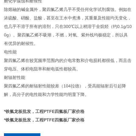
耐化学腐蚀和耐候性
除熔融的碱金属外，聚四氟乙烯几乎不受任何化学试剂腐蚀。例如在
浓硫酸、硝酸、盐酸，甚至在王水中煮沸，其重量及性能均无变化，
也几乎不溶于所有的溶剂，只在300℃以上稍溶于全烷烃（约0.1g/10
0g）。聚四氟乙烯不吸潮，不燃，对氧、紫外线均极稳定，所以具
有优异的耐候性。
电性能
聚四氟乙烯在较宽频率范围内的介电常数和介电损耗都很低，而且击
穿电压、体积电阻率和耐电弧性都较高。
耐辐射性能
聚四氟乙烯的耐辐射性能较差（104拉德），受高能辐射后引起降
解，高分子的电性能和力学性能均明显下降。
*铁氟龙板批发，工程PTFE四氟板厂家价格
*铁氟龙板批发，工程PTFE四氟板厂家价格