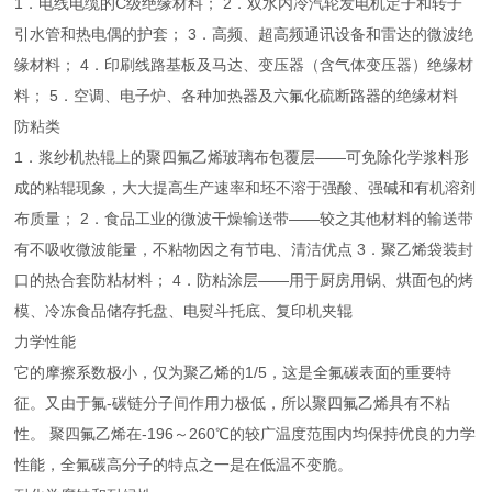
1．电线电缆的C级绝缘材料； 2．双水内冷汽轮发电机定子和转子
引水管和热电偶的护套； 3．高频、超高频通讯设备和雷达的微波绝
缘材料； 4．印刷线路基板及马达、变压器（含气体变压器）绝缘材
料； 5．空调、电子炉、各种加热器及六氟化硫断路器的绝缘材料
防粘类
1．浆纱机热辊上的聚四氟乙烯玻璃布包覆层——可免除化学浆料形
成的粘辊现象，大大提高生产速率和坯不溶于强酸、强碱和有机溶剂
布质量； 2．食品工业的微波干燥输送带——较之其他材料的输送带
有不吸收微波能量，不粘物因之有节电、清洁优点 3．聚乙烯袋装封
口的热合套防粘材料； 4．防粘涂层——用于厨房用锅、烘面包的烤
模、冷冻食品储存托盘、电熨斗托底、复印机夹辊
力学性能
它的摩擦系数极小，仅为聚乙烯的1/5，这是全氟碳表面的重要特
征。又由于氟-碳链分子间作用力极低，所以聚四氟乙烯具有不粘
性。 聚四氟乙烯在-196～260℃的较广温度范围内均保持优良的力学
性能，全氟碳高分子的特点之一是在低温不变脆。