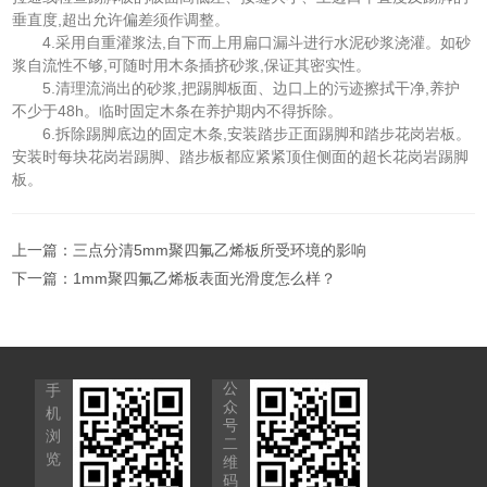
垂直度,超出允许偏差须作调整。
4.采用自重灌浆法,自下而上用扁口漏斗进行水泥砂浆浇灌。如砂
浆自流性不够,可随时用木条插挤砂浆,保证其密实性。
5.清理流淌出的砂浆,把踢脚板面、边口上的污迹擦拭干净,养护
不少于48h。临时固定木条在养护期内不得拆除。
6.拆除踢脚底边的固定木条,安装踏步正面踢脚和踏步花岗岩板。
安装时每块花岗岩踢脚、踏步板都应紧紧顶住侧面的超长花岗岩踢脚
板。
上一篇：
三点分清5mm聚四氟乙烯板所受环境的影响
下一篇：
1mm聚四氟乙烯板表面光滑度怎么样？
公
手
众
机
号
浏
二
览
维
码