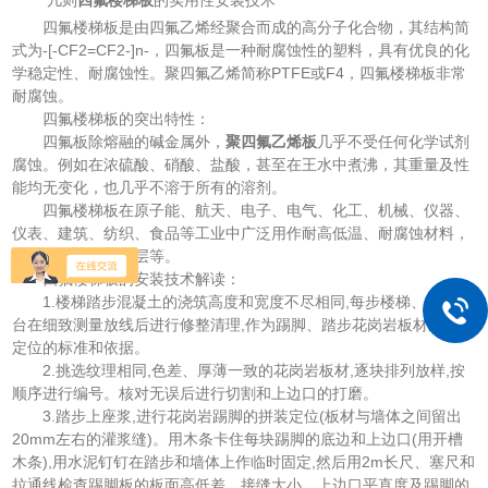
四氟楼梯板是由四氟乙烯经聚合而成的高分子化合物，其结构简
式为-[-CF2=CF2-]n-，四氟板是一种耐腐蚀性的塑料，具有优良的化
学稳定性、耐腐蚀性。聚四氟乙烯简称PTFE或F4，四氟楼梯板非常
耐腐蚀。
四氟楼梯板的突出特性：
四氟板除熔融的碱金属外，
聚四氟乙烯板
几乎不受任何化学试剂
腐蚀。例如在浓硫酸、硝酸、盐酸，甚至在王水中煮沸，其重量及性
能均无变化，也几乎不溶于所有的溶剂。
四氟楼梯板在原子能、航天、电子、电气、化工、机械、仪器、
仪表、建筑、纺织、食品等工业中广泛用作耐高低温、耐腐蚀材料，
绝缘材料，防粘涂层等。
四氟楼梯板的安装技术解读：
1.楼梯踏步混凝土的浇筑高度和宽度不尽相同,每步楼梯、休息平
台在细致测量放线后进行修整清理,作为踢脚、踏步花岗岩板材放样、
定位的标准和依据。
2.挑选纹理相同,色差、厚薄一致的花岗岩板材,逐块排列放样,按
顺序进行编号。核对无误后进行切割和上边口的打磨。
3.踏步上座浆,进行花岗岩踢脚的拼装定位(板材与墙体之间留出
20mm左右的灌浆缝)。用木条卡住每块踢脚的底边和上边口(用开槽
木条),用水泥钉钉在踏步和墙体上作临时固定,然后用2m长尺、塞尺和
拉通线检查踢脚板的板面高低差、接缝大小、上边口平直度及踢脚的