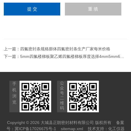
上一篇：
四氟密封条规格膨体四氟密封条生产厂家每米价格
下一篇：
5mm四氟楼梯板聚乙烯四氟楼梯板厚度选择4mm5mm6mm
公
手
众
机
号
浏
二
览
维
码
Copyright © 2026 大城县正朗密封材料有限公司 版权所有
备案
号：冀ICP备17026675号-1
sitemap.xml
技术支持：
化工仪器