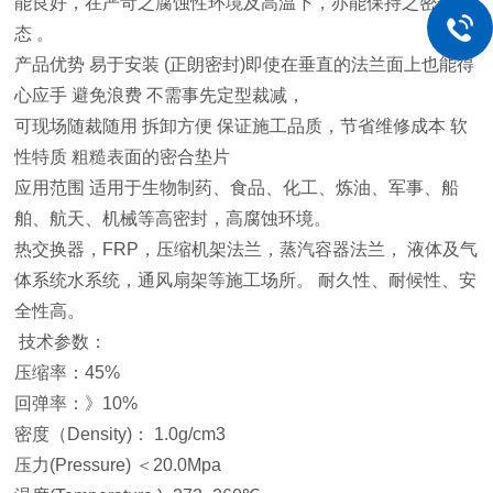
能良好，在严苛之腐蚀性环境及高温下，亦能保持之密合状
态 。
产品优势 易于安装 (正朗密封)即使在垂直的法兰面上也能得
心应手 避免浪费 不需事先定型裁减，
可现场随裁随用 拆卸方便 保证施工品质，节省维修成本 软
性特质 粗糙表面的密合垫片
应用范围 适用于生物制药、食品、化工、炼油、军事、船
舶、航天、机械等高密封，高腐蚀环境。
热交换器，FRP，压缩机架法兰，蒸汽容器法兰， 液体及气
体系统水系统，通风扇架等施工场所。 耐久性、耐候性、安
全性高。
技术参数：
压缩率：45%
回弹率：》10%
密度（Density)： 1.0g/cm3
压力(Pressure) ＜20.0Mpa