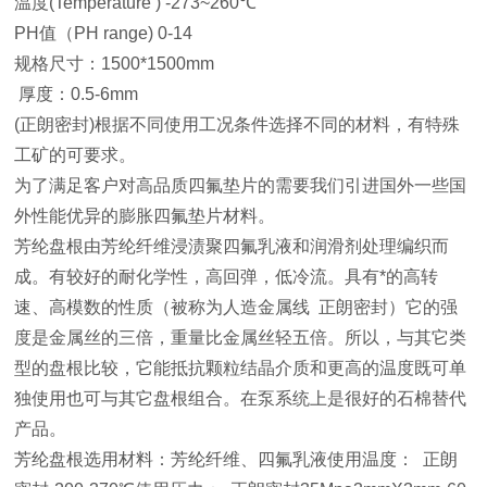
温度(Temperature ) -273~260℃
PH值（PH range) 0-14
规格尺寸：1500*1500mm
厚度：0.5-6mm
(正朗密封)根据不同使用工况条件选择不同的材料，有特殊
工矿的可要求。
为了满足客户对高品质四氟垫片的需要我们引进国外一些国
外性能优异的膨胀四氟垫片材料。
芳纶盘根由芳纶纤维浸渍聚四氟乳液和润滑剂处理编织而
成。有较好的耐化学性，高回弹，低冷流。具有*的高转
速、高模数的性质（被称为人造金属线 正朗密封）它的强
度是金属丝的三倍，重量比金属丝轻五倍。所以，与其它类
型的盘根比较，它能抵抗颗粒结晶介质和更高的温度既可单
独使用也可与其它盘根组合。在泵系统上是很好的石棉替代
产品。
芳纶盘根选用材料：芳纶纤维、四氟乳液使用温度： 正朗