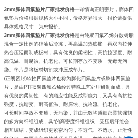
3mm膨体四氟垫片厂家批发价格
—详情询正朗密封，膨体四
氟垫片价格根据规格大小不同，价格差异很大，报价请提供
具体规格尺寸，为您报价。
3mm膨体四氟垫片厂家批发价格
是由纯聚四氟乙烯分散树脂
混合一定比例的硅油后冷冻，再高温加热膨胀，再双向拉伸
热合压延而制成板材，具有优良的柔韧性，高抗拉强度、耐
高低温、耐腐蚀、抗老化。可长期存放不变质，无毒无污
染。垫片是将板材切割或冲压成垫片。
(正朗密封)软性四氟垫片也称为膨化四氟垫片或膨体四氟垫
片，是由PTFE聚四氟乙烯经过特殊工艺处理研制而成，具
有优良的柔韧性，有的顺应性能及成型能力，又具有高抗拉
强度，抗蠕变、耐高低温、耐腐蚀、抗冷流、抗老化。
可长时间存放不变质，无污染，并由无数均质细密柔软强韧
的多方向纤维组成，具*的高密度纤维组织，受压后纤维会
相互缠结，变成组织更紧密均匀，不透气、不透水、止泄性