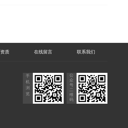
誉资质
在线留言
联系我们
公
手
众
机
号
浏
二
览
维
码