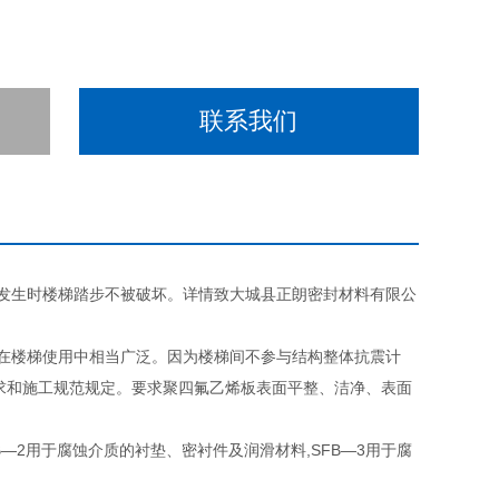
联系我们
发生时楼梯踏步不被破坏。详情致大城县正朗密封材料有限公
在楼梯使用中相当广泛。因为楼梯间不参与结构整体抗震计
求和施工规范规定。要求聚四氟乙烯板表面平整、洁净、表面
SFB—2用于腐蚀介质的衬垫、密衬件及润滑材料,SFB—3用于腐