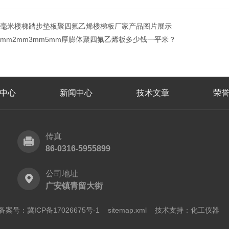
5毫米楼梯踏步垫板聚四氟乙烯楼梯板厂家产品图片展示
1mm2mm3mm5mm厚膨体聚四氟乙烯板多少钱一平米？
中心
新闻中心
技术文章
荣
传真
86-0316-5955899
公司地址
广安镇青留大街
备案号：冀ICP备17026675号-1
sitemap.xml
技术支持：
化工仪器