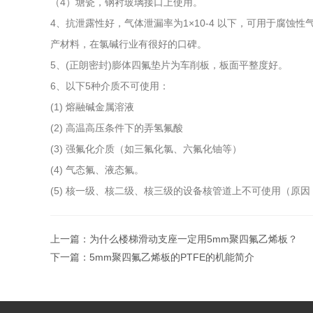
（4）塘瓷，钢衬玻璃接口上使用。
4、抗泄露性好，气体泄漏率为1×10-4 以下，可用于腐
产材料，在氯碱行业有很好的口碑。
5、(正朗密封)膨体四氟垫片为车削板，板面平整度好。
6、以下5种介质不可使用：
(1) 熔融碱金属溶液
(2) 高温高压条件下的弄氢氟酸
(3) 强氟化介质（如三氟化氯、六氟化铀等）
(4) 气态氟、液态氟。
(5) 核一级、核二级、核三级的设备核管道上不可使用（原
上一篇：
为什么楼梯滑动支座一定用5mm聚四氟乙烯板？
下一篇：
5mm聚四氟乙烯板的PTFE的机能简介