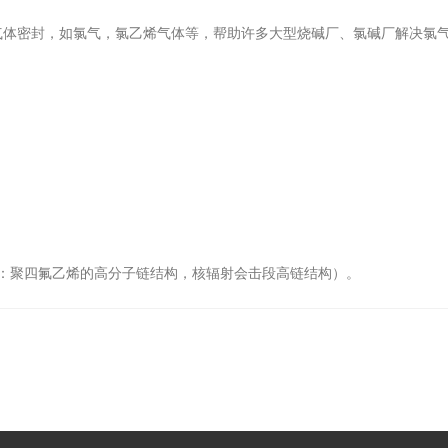
蚀性气体密封，如氯气，氯乙烯气体等，帮助许多大型烧碱厂、氯碱厂解决氯
因：聚四氟乙烯的高分子链结构，核辐射会击段高链结构）。