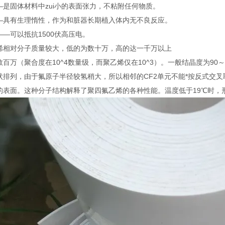
—是固体材料中zui小的表面张力，不粘附任何物质。
—具有生理惰性，作为和脏器长期植入体内无不良反应。
—可以抵抗1500伏高压电。
烯相对分子质量较大，低的为数十万，高的达一千万以上
百万（聚合度在10^4数量级，而聚乙烯仅在10^3）。一般结晶度为90～
状排列，由于氟原子半径较氢稍大，所以相邻的CF2单元不能*按反式交
的表面。这种分子结构解释了聚四氟乙烯的各种性能。温度低于19℃时，形成