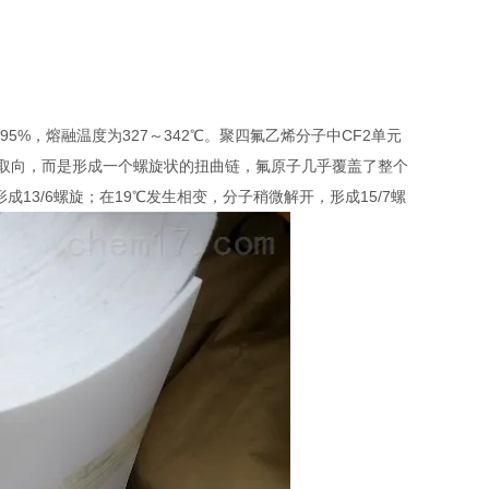
95%，熔融温度为327～342℃。聚四氟乙烯分子中CF2单元
叉取向，而是形成一个螺旋状的扭曲链，氟原子几乎覆盖了整个
13/6螺旋；在19℃发生相变，分子稍微解开，形成15/7螺