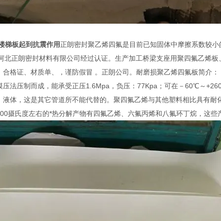
氟楼梯板起到抗震作用
正朗密封聚乙烯四氟是目前已知固体中摩擦系数较小
Pa河北正朗密封材料有限公司经过认证。生产加工桥梁支座用聚四氟乙烯
、合格证、材质单、，谨防假冒 。正朗公司。耐磨损聚乙烯四氟板简介
压法压制而成，能承受正压1.6Mpa，负压：77Kpa；可在－60℃～
、液体，这是其它管道所不能代替的。聚四氟乙烯与其他塑料相比具有耐
500摄氏度左右的*热分解产物有四氟乙烯、六氟丙烯和八氟环丁烷，这