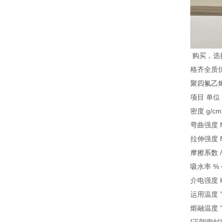
购买
，选
格齐全质
聚四氟乙
项目 单位
密度 g/cm3
弯曲强度 Mp
拉伸强度 M
摩擦系数 / 
吸水率 % 
介电强度 K
运用温度 ℃
熔融温度 ℃