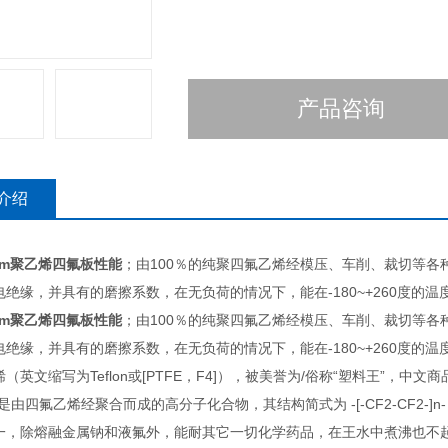
产品咨询
介绍
mm聚乙烯四氟板性能
；由100％的纯聚四氟乙烯经模压、车削、裁切等
绝缘，并具有的磨擦系数，在无负荷的情况下，能在-180~+260度的温
mm聚乙烯四氟板性能
；由100％的纯聚四氟乙烯经模压、车削、裁切等
绝缘，并具有的磨擦系数，在无负荷的情况下，能在-180~+260度的温
（英文缩写为Teflon或[PTFE，F4]），被美誉为/俗称“塑料王”，中文商品名
是由四氟乙烯经聚合而成的高分子化合物，其结构简式为 -[-CF2-CF2-
一，除熔融金属钠和液氟外，能耐其它一切化学药品，在王水中煮沸也不