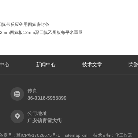
四氟带反应釜用四氟密封条
12mm四氟板12mm聚四氟乙烯板每平米重量
中心
新闻中心
技术文章
荣
传真
86-0316-5955899
公司地址
广安镇青留大街
备案号：冀ICP备17026675号-1
sitemap.xml
技术支持：
化工仪器