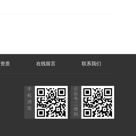
誉资质
在线留言
联系我们
公
手
众
机
号
浏
二
览
维
码