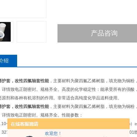
产品咨询
介绍
烯护套，改性四氟轴套性能
，主要材料为聚四氟乙烯树脂，填充物为铜粉
，详情致电正朗密封。规格齐全。高度的化学稳定性：能承受所有的强酸
还原剂和各种有机溶剂的作用。非常适合高纯度化学品送料使用。
烯护套，改性四氟轴套性能
，主要材料为聚四氟乙烯树脂，填充物为铜粉
，详情致电正朗密封。规格齐全。性能参数：
.10~2.30拉伸强度（MPA）≥25拉伸屈服强度（MPA）≥11伸长率（%）≥
327连续使用温度（℃）-65~260氧指数（%）> 90吸水率（%）< 0.01线
欢迎您！