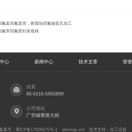
四氟套四氟套管，耐腐蚀四氟轴套瓦加工
四氟带四氟密封条规格
中心
新闻中心
技术文章
荣
传真
86-0316-5955899
公司地址
广安镇青留大街
备案号：冀ICP备17026675号-1
sitemap.xml
技术支持：
化工仪器