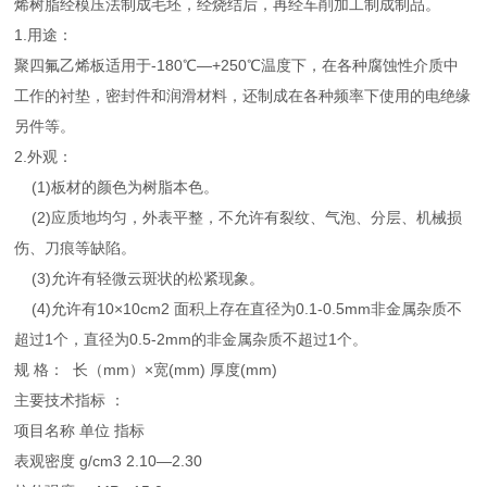
烯树脂经模压法制成毛坯，经烧结后，再经车削加工制成制品。
1.用途：
聚四氟乙烯板适用于-180℃—+250℃温度下，在各种腐蚀性介质中
工作的衬垫，密封件和润滑材料，还制成在各种频率下使用的电绝缘
另件等。
2.外观：
(1)板材的颜色为树脂本色。
(2)应质地均匀，外表平整，不允许有裂纹、气泡、分层、机械损
伤、刀痕等缺陷。
(3)允许有轻微云斑状的松紧现象。
(4)允许有10×10cm2 面积上存在直径为0.1-0.5mm非金属杂质不
超过1个，直径为0.5-2mm的非金属杂质不超过1个。
规 格： 长（mm）×宽(mm) 厚度(mm)
主要技术指标 ：
项目名称 单位 指标
表观密度 g/cm3 2.10—2.30