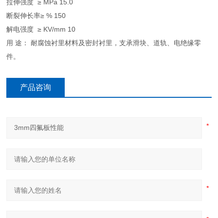
拉伸强度 ≥ MPa 15.0
断裂伸长率≥ % 150
解电强度 ≥ KV/mm 10
用 途： 耐腐蚀衬里材料及密封衬里，支承滑块、道轨、电绝缘零
件。
产品咨询