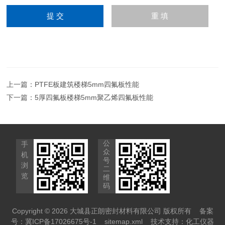
上一篇：
PTFE板建筑楼梯5mm四氟板性能
下一篇：
5厚四氟板楼梯5mm聚乙烯四氟板性能
公
手
众
机
号
浏
二
览
维
码
Copyright © 2026 大城县正朗密封材料有限公司 版权所有
备案
号：冀ICP备17026675号-1
sitemap.xml
技术支持：
化工仪器