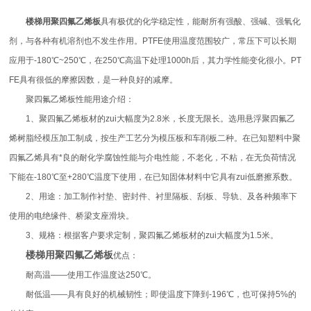
楼梯用聚四氟乙烯板
具有极优的化学稳定性，能耐所有强酸、强碱、强氧化
剂，与各种有机溶剂也不发生作用。PTFE使用温度范围较广，常压下可以长期
应用于-180℃~250℃，在250℃高温下处理1000h后，其力学性能变化很小。PT
FE具有很低的摩擦因数，是一种良好的减摩。
聚四氟乙烯板性能用途介绍：
1、聚四氟乙烯板材的zui大幅度为2.8米，长度无限长。选用悬浮聚四氟乙
烯树脂经模压加工制成，按生产工艺分为模压板和车削板二种。在已知塑料中聚
四氟乙烯具有*良的耐化学腐蚀性能与介电性能，不老化，不粘，在无负荷情况
下能在-180℃至+280℃温度下使用，在已知固体材料中它具有zui低磨擦系数。
2、用途：加工制作衬垫、密封件、衬里隔板、刮板、导轨、及各种频率下
使用的电绝缘件、桥梁支座滑块。
3、规格：根据客户要求定制，聚四氟乙烯板材的zui大幅度为1.5米。
楼梯用聚四氟乙烯板
优点：
耐高温——使用工作温度达250℃。
耐低温——具有良好的机械韧性；即使温度下降到-196℃，也可保持5%的