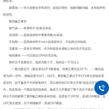
伸长率。
耐腐蚀——对大多数化学和溶剂，表现出惰性、能耐强酸强碱、水和各种有
机溶剂。
聚四氟乙烯管
耐气候——有塑料中*的老化寿命。
高润滑——是固体材料中摩擦系数zui低者。
不粘附——是固体材料中zui小的表面张力，不粘附任何物质。
无毒害——具有生理惰性，作为和脏器长期植入体内无不良反应。
电绝缘性——可以抵抗1500伏高压电。
相对分子质量较大，低的为数十万，高的达一千万以上
，一般为数百万（聚合度在10^4数量级，而聚乙烯仅在10^3）。一般结晶
度为90～95%，熔融温度为327～342℃。聚四氟乙烯分子中CF2单元按锯齿形
状排列，由于氟原子半径较氢稍大，所以相邻的CF2单元不能*按反式交叉取
向，而是形成一个螺旋状的扭曲链，氟原子几乎覆盖了整个高分子链的表面。这
种分子结构解释了聚四氟乙烯的各种性能。温度低于19℃时，形成13/6螺旋；在
19℃发生相变，分子稍微解开，形成15/7螺旋。