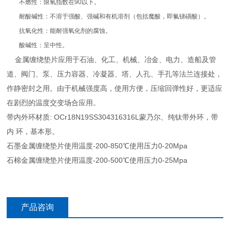
不燃性：限氧指数在90以下。
耐酸碱性：不溶于强酸、强碱和有机溶剂（包括魔酸，即氟锑磺酸）。
抗氧化性：能耐强氧化剂的腐蚀。
酸碱性：呈中性。
金属缠绕垫片应用于石油、化工、机械、冶金、电力、造船及管
道、阀门、泵、压力容器、冷凝器、塔、人孔、手孔等法兰连接处，
作静密封之用。由于机械强度高，使用方便，压缩回弹性好，更适应
在剧烈的温度交变场合应用。
带内外环材质: OCr18N19SS304316316L蒙乃尔、纯钛带外环，带
内 环，基本形。
石墨金属缠绕垫片使用温度-200-850℃使用压力0-20Mpa
石棉金属缠绕垫片使用温度-200-500℃使用压力0-25Mpa
产品咨询