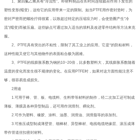
1、聚四氟乙烯具有“冷流性”。即材料制品在长时间连续载荷作用下发生的
塑性变形(蠕变)，这给它的应用带来一定的限制。如当PTFE用作密封垫时，为
密封严密而把螺栓拧得很紧，以致超过特定的压缩应力时，会使垫圈产生“冷
流”(蠕变)而被压扁。这些缺点可通过加入适当的填料及改进零件结构等方法来克
服。
2、PTFE具有突出的不粘性，限制了其工业上的应用。它是*的防粘材料，
这种性能又使它与其他物件的表面粘合极为困难。
3、PTFE的线膨胀系数为钢的10~20倍，比多数塑料大，其线膨胀系数随着
温度的变化而发生很不规律的变化。在应用PTFE时，如果对这方面性能注意不
够，很容易造成损失。
2用途
1.可用于棒、管、板、电缆料、生料带等材料的制作，经二次加工还可制成
薄板、薄膜及各种异型制品，还可用作润滑剂、稠化剂。
2.可作为塑料、橡胶、涂料、油墨、润滑油、润滑脂等的添加剂。
3.可推压成型制成薄壁管、细棒材、异型棒材、电线电缆绝缘层、滚压成薄
带作管道丝扣密封材料。