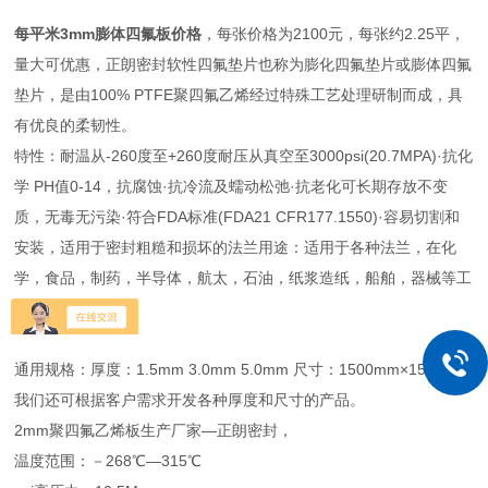
每平米3mm膨体四氟板价格
，每张价格为2100元，每张约2.25平，
量大可优惠，正朗密封软性四氟垫片也称为膨化四氟垫片或膨体四氟
垫片，是由100% PTFE聚四氟乙烯经过特殊工艺处理研制而成，具
有优良的柔韧性。
特性：耐温从-260度至+260度耐压从真空至3000psi(20.7MPA)·抗化
学 PH值0-14，抗腐蚀·抗冷流及蠕动松弛·抗老化可长期存放不变
质，无毒无污染·符合FDA标准(FDA21 CFR177.1550)·容易切割和
安装，适用于密封粗糙和损坏的法兰用途：适用于各种法兰，在化
学，食品，制药，半导体，航太，石油，纸浆造纸，船舶，器械等工
业均可适用。
通用规格：厚度：1.5mm 3.0mm 5.0mm 尺寸：1500mm×1500mm
我们还可根据客户需求开发各种厚度和尺寸的产品。
2mm聚四氟乙烯板生产厂家—正朗密封，
温度范围：－268℃—315℃