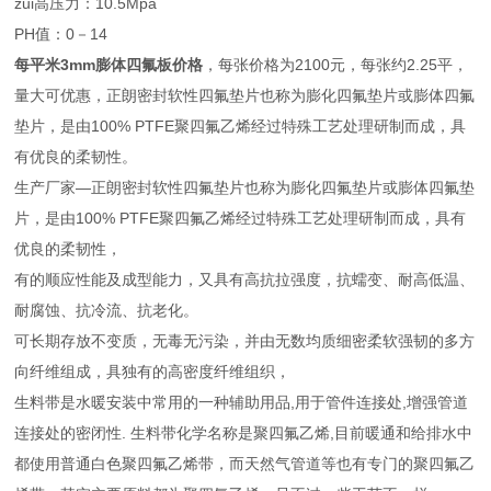
zui高压力：10.5Mpa
PH值：0－14
每平米3mm膨体四氟板价格
，每张价格为2100元，每张约2.25平，
量大可优惠，正朗密封软性四氟垫片也称为膨化四氟垫片或膨体四氟
垫片，是由100% PTFE聚四氟乙烯经过特殊工艺处理研制而成，具
有优良的柔韧性。
生产厂家—正朗密封软性四氟垫片也称为膨化四氟垫片或膨体四氟垫
片，是由100% PTFE聚四氟乙烯经过特殊工艺处理研制而成，具有
优良的柔韧性，
有的顺应性能及成型能力，又具有高抗拉强度，抗蠕变、耐高低温、
耐腐蚀、抗冷流、抗老化。
可长期存放不变质，无毒无污染，并由无数均质细密柔软强韧的多方
向纤维组成，具独有的高密度纤维组织，
生料带是水暖安装中常用的一种辅助用品,用于管件连接处,增强管道
连接处的密闭性. 生料带化学名称是聚四氟乙烯,目前暖通和给排水中
都使用普通白色聚四氟乙烯带，而天然气管道等也有专门的聚四氟乙