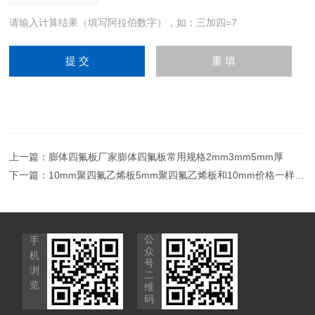
请输入计算结果（填写阿拉伯数字），如：三加四=7
上一篇：
膨体四氟板厂家膨体四氟板常用规格2mm3mm5mm厚
下一篇：
10mm聚四氟乙烯板5mm聚四氟乙烯板和10mm价格一样吗？
公
手
众
机
号
浏
二
览
维
码