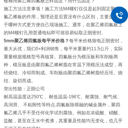
楼梯用聚乙烯四氟板怎样固定？用什么固定？
施工方法注意事项！施工方法M4螺钉仅仅是起到固定聚四
氟乙烯板的作用，预埋还是后置没有什么区别，主要是取决
于哪种方式更方便自己现场施工。通常，在聚乙烯四氟板上
的M4螺钉孔用普通电钻即可很容易钻取正朗密封。
5mm聚乙烯四氟板每平米价格？
每平米价格致电正朗密封，
量大从优，我们0+利润销售，每平米重量约11.5公斤，实际
重量根据规格型号再核算。四氟板分为模压板和车削板两
种，模压板是由聚四氟乙烯树脂在常温下用模压法成型，再
经烧结、冷却而制成。车削板由聚四氟乙烯树脂经压坯、烧
结、旋切而成。
突出性能：正朗公司
耐高温温度达250℃ 、耐低温温-196℃、耐腐蚀、耐气候、
高润滑、 不粘附性等特点.四氟板除熔融的碱金属外，聚四
氟乙烯几乎不受任何化学试剂腐蚀。例如在浓硫酸、硝酸、
盐酸，甚至在王水中煮沸，其重量及性能均无变化，也几乎