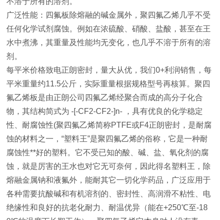
不溶于所有的溶剂。
广泛性能：四氟板除熔融的碱金属外，聚四氟乙烯几乎不受
任何化学试剂腐蚀。例如在浓硫酸、硝酸、盐酸，甚至在王
水中煮沸，其重量及性能均无变化，也几乎不溶于所有的溶
剂。
每平米价格致电正朗密封，量大从优，我们0+利润销售，每
平米重量约11.5公斤，实际重量根据规格型号再核算。聚四
氟乙烯板是由正朗公司四氟乙烯经聚合而成的高分子化合
物，其结构简式为 -[-CF2-CF2-]n- ，具有优良的化学稳定
性、耐腐蚀性(聚四氟乙烯简称PTFE或F4正朗密封，是耐腐
蚀的材料之一，“塑料王”是聚四氟乙烯的俗称，它是一种耐
腐蚀性**好的塑料。它不受已知的酸、碱、盐、氧化剂的腐
蚀，就是厉害的王水也对它无可奈何，因此得名塑料王，除
熔融金属钠和液氟外，能耐其它一切化学药品，广泛应用于
各种需要抗酸碱和有机溶剂的、密封性、高润滑不粘性、电
绝缘性和良好的抗老化耐力、耐温优异（能在+250℃至-18