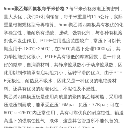
5mm聚乙烯四氟板每平米价格？
每平米价格致电正朗密封，
量大从优，我们0+利润销售，每平米重量约11.5公斤，实际
重量根据规格型号再核算。5mm聚乙烯四氟板具有极优的化
学稳定性，能耐所有强酸、强碱、强氧化剂，与各种有机溶
剂也不发生作用。PTFE使用温度范围较广，常压下可以长
期应用于-180℃~250℃，在250℃高温下处理1000h后，其
力学性能变化很小。PTFE具有很低的摩擦因数，是一种良
好的减摩，自润滑材料，其静摩擦系数小于动摩擦系数，因
此用以制作轴承有启动阻力小，运转平滑的优点。由于PTF
E无极性，耐热及不吸水，因此又是一种优良的电绝缘材
料。还具有优良的耐老化性，不黏性及不燃性。
聚乙烯四氟模压板是使用高质量的聚四氟乙烯树脂，采用模
压法压制而成，能承受正压1.6Mpa，负压：77Kpa；可在－
60℃～+260℃内正常使用，具有可靠优良的耐腐蚀性。输送
高温下的强腐蚀性气、液体，这是其它管道所不能代替的。