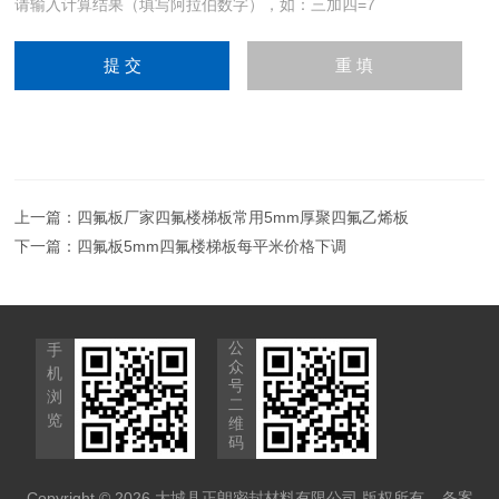
请输入计算结果（填写阿拉伯数字），如：三加四=7
上一篇：
四氟板厂家四氟楼梯板常用5mm厚聚四氟乙烯板
下一篇：
四氟板5mm四氟楼梯板每平米价格下调
公
手
众
机
号
浏
二
览
维
码
Copyright © 2026 大城县正朗密封材料有限公司 版权所有
备案