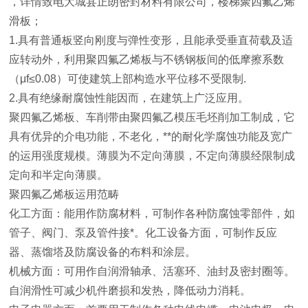
，详情致电大城县正朗密封材料有限公司，楼梯聚四氟乙烯
滑板；
1.具有普通板竖向刚度与弹性变形，且能承受垂直荷载及适
应转动外，利用聚四氟乙烯板与不锈钢板间的低摩擦系数
（μf≤0.08）可使建筑上部构造水平位移不受限制.
2.具有绝缘耐腐蚀性能因而，在建筑上广泛应用。
聚四氟乙烯板、车削带由聚四氟乙模压毛坯削加工制成，它
具有优异的介电功能，不老化，**的耐化学腐蚀功能及宽广
的运用强度规模。薄膜为不定向薄膜，不定向薄膜经限制成
定向和半定向薄膜。
聚四氟乙烯板运用范畴
化工方面：能用作防腐材料，可制作各种防腐蚀零部件，如
管子、阀门、泵及管件接*。化工设备方面，可制作反应
器、蒸馏塔及防腐设备的布料和涂层。
机械方面：可用作自润滑轴承、活塞环、油封及密封圈等。
自润滑性可减少机件磨损和发热，降低动力消耗。