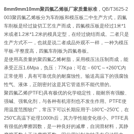
8mm9mm10mm聚四氟乙烯板厂家质量标准
，QB/T3625-2
003聚四氟乙烯板分为车削板和模压板二中生产方式，四氟
车削板是经过旋切工艺生产而成，四氟模压板是经过1米*1
米或者1.2米*1.2米的模具定型，在经过烧结而成。二者只是
生产方式不一，也就是说二者成品外观不一样，一种为模压
平板-平整度高，四氟车削板为四氟卷板。
是使用高质量的聚四氟乙烯树脂，采用模压法压制而成，能
承受正压1.6Mpa，负压：77Kpa；可在－60℃～+260℃内
正常使用，具有可靠优良的耐腐蚀性。输送高温下的强腐蚀
性气、液体，正朗密封这是其它管道所不能代替的。
聚四氟乙烯(PTFE)具有极优的化学稳定性，能耐所有强酸、
强碱、强氧化剂，与各种有机溶剂也不发生作用。PTFE使
用温度范围较广，常压下可以长期应用于-180℃~250℃，在
250℃高温下处理1000h后，其力学性能变化很小。PTFE具
有很低的摩擦因数，是一种良好的减摩，自润滑材料，其静