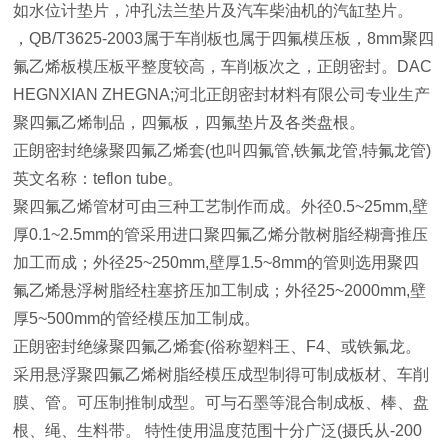
如水位计垫片，冲孔法兰垫片及汽车柴油机的汽缸垫片。
，QB/T3625-2003属于车削板也属于四氟模压板，8mm聚四
氟乙烯板模压板平整度较高，车削板次之，正朗密封。DAC
HEGNXIAN ZHEGNA;河北正朗密封材料有限公司专业生产
聚四氟乙烯制品，四氟板，四氟垫片及各类盘根。
正朗密封绝缘聚四氟乙烯套(也叫四氟管,铁氟龙管,特氟龙管)
英文名称：teflon tube。
聚四氟乙烯管材可由三种工艺制作而成。外径0.5~25mm,壁
厚0.1~2.5mm的管采用进口聚四氟乙烯分散树脂经糊膏推压
加工而成；外径25~250mm,壁厚1.5~8mm的管则选用聚四
氟乙烯悬浮树脂经柱塞挤压加工制成；外径25~2000mm,壁
厚5~500mm的管经模压加工制成。
正朗密封绝缘聚四氟乙烯套(俗称塑料王、F4、或铁氟龙。
采用悬浮聚四氟乙烯树脂经模压成型制得可制成板材、车削
膜、管。可压制推制成型。可与石墨等混合制成板、棒、盘
根、绳、生料带。 特性使用温度范围十分广泛(摄氏从-200