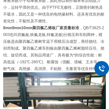
摩擦系数小于动摩擦系数，因此用以制作轴承有启动阻力
小，运转平滑的优点。由于PTFE无极性，正朗密封耐热及
不吸水，因此又是一种优良的电绝缘材料。还具有优良的耐
老化性，不黏性及不燃性。
8mm9mm10mm聚四氟乙烯板厂家质量标准
，QB/T3625-2
003也叫四氟板,铁氟龙板,特氟龙板)分模压和车削两种，模
压板是由聚四氟乙烯树常温下用模压法成型，再经烧结、冷
却而制成。聚四氟乙烯车削板由聚四氟乙烯树脂经压坯、烧
结、旋切而成。其制品用途广，具有极为*的综合性能：耐
高低温（-192℃-260℃)、耐腐蚀（强酸、强碱、王水等）、
耐气候、高绝缘、高润滑、不粘附、无毒害等优良特性。