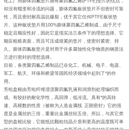
化工厂用膨体四氟垫片拥有聚四氟乙烯(PTFE)垫片的优点，
却没有蠕变和冷流的问题，膨体四氟板状垫片不但密封可靠
性，而且密封耐高温抗爆裂，优于其它任何PTFE板状垫
片。这种板状垫片用100%膨体聚四氟乙烯制成，由于尺寸
稳定且顺应性好，因此它是现实法兰条件下的理想选择。它
顺应粗糙表面，而且可压成很紧的垫片，使密封紧密、持
久。膨体四氟板垫片是对用于许多腐蚀性化学物质的钢质法
兰进行密封的理想选择。
目前，各类聚四氟乙烯制品已在化工、机械、电子、电器、
军工、航天、环保和桥梁等国民经济领域中起到了*的作
用。
芳纶盘根由芳纶纤维浸渍聚四氟乳液和润滑剂处理编织而
成。有较好的耐化学性，高回弹，低冷流。具有*的高转
速、高模数的性质（被称为人造金属线 正朗密封）它的强
度是金属丝的三倍，重量比金属丝轻五倍。所以，与其它类
型的盘根比较，它能抵抗颗粒结晶介质和更高的温度既可单