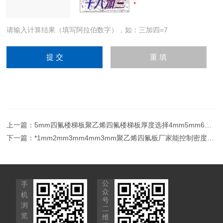
请输入计算结果（填写阿拉伯数字），如：三加四=7
上一篇：
5mm四氟楼梯板聚乙烯四氟楼梯板厚度选择4mm5mm6mm
下一篇：
*1mm2mm3mm4mm3mm聚乙烯四氟板厂家能控制密度吗？
公
手
众
机
号
浏
二
览
维