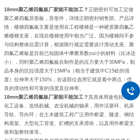
18mm聚乙烯四氟板厂家能不能加工？
正朗密封可加工定做
聚乙烯四氟异形板，异形件，详情正朗密封销售部。产品详
情：楼梯四氟板主要是使用在工程楼梯是一种硬质聚四氟乙
烯楼梯支座，在现在楼梯使用中相当广泛。因为楼梯间不参
与结构整体抗震计算，根据限行规定需要设计滑动支座。聚
四氟乙烯板是目前已知固体中摩擦系数zui小的材料（比冰还
小），同时聚乙烯四氟板在制作是的压力要大于30MPa，制
品本身的抗拉强度大于15MPa（相当于建筑中C15砼的强
度）拉伸率大于150%，在该部位选用它就是看中两点：优
良的滑动性和可靠的强度及拉伸率。
18mm聚乙烯四氟板厂家能不能加工？
其具体用途包括用于
化工设备、造纸机械、农业机械的轴承，用作活塞环、机床
导轨、导向环；在土木建筑工程广泛用作桥梁、隧道、钢结
构屋架、大型化工管道、贮槽的支承滑块，以及用作桥梁支
座和架桥转体等。