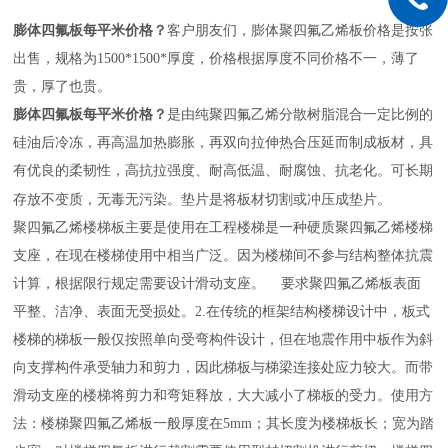
膨体四氟板每平米价格？
客户朋友们，膨体聚四氟乙烯板价格是按张
出售，规格为1500*1500*厚度，价格根据厚度不同价格不一，薄了
贵，厚了也贵。
膨体四氟板每平米价格？
是由纯聚四氟乙烯分散树脂混合一定比例的
硅油后冷冻，再高温加热膨胀，再双向拉伸热合压延而制成板材，具
有优良的柔韧性，高抗拉强度、耐高低温、耐腐蚀、抗老化。可长期
存放不变质，无毒无污染。垫片是将板材切割或冲压成垫片。
聚四氟乙烯楼梯板主要是使用在工程楼梯是一种硬质聚四氟乙烯楼梯
支座，在现在楼梯使用中相当广泛。因为楼梯间不参与结构整体抗震
计算，根据限行规定需要设计滑动支座。 要求聚四氟乙烯板表面
平整、洁净、表面无受损处。2.在传统的框架结构楼梯设计中，板式
楼梯的梯板一般仅按照单向受弯构件设计，但在地震作用中板作为斜
向支撑构件承受轴力和剪力，因此梯板与梯梁连接处应力较大。而带
滑动支座的楼梯将剪力和弯矩释放，大大减小了梯板的受力。使用方
法：楼梯聚四氟乙烯板一般厚度在5mm；其长度为楼梯板长；宽为踏