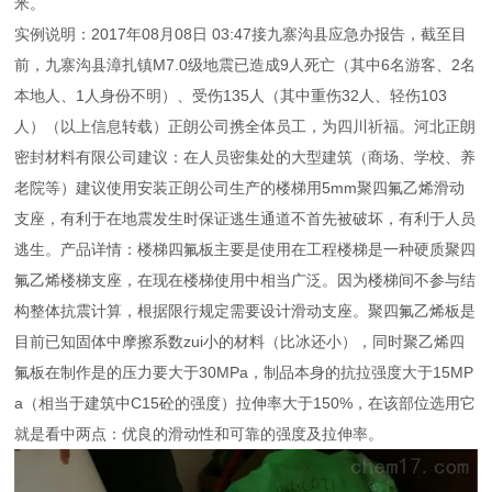
米。
实例说明：2017年08月08日 03:47接九寨沟县应急办报告，截至目
前，九寨沟县漳扎镇M7.0级地震已造成9人死亡（其中6名游客、2名
本地人、1人身份不明）、受伤135人（其中重伤32人、轻伤103
人）（以上信息转载）正朗公司携全体员工，为四川祈福。河北正朗
密封材料有限公司建议：在人员密集处的大型建筑（商场、学校、养
老院等）建议使用安装正朗公司生产的楼梯用5mm聚四氟乙烯滑动
支座，有利于在地震发生时保证逃生通道不首先被破坏，有利于人员
逃生。产品详情：楼梯四氟板主要是使用在工程楼梯是一种硬质聚四
氟乙烯楼梯支座，在现在楼梯使用中相当广泛。因为楼梯间不参与结
构整体抗震计算，根据限行规定需要设计滑动支座。聚四氟乙烯板是
目前已知固体中摩擦系数zui小的材料（比冰还小），同时聚乙烯四
氟板在制作是的压力要大于30MPa，制品本身的抗拉强度大于15MP
a（相当于建筑中C15砼的强度）拉伸率大于150%，在该部位选用它
就是看中两点：优良的滑动性和可靠的强度及拉伸率。