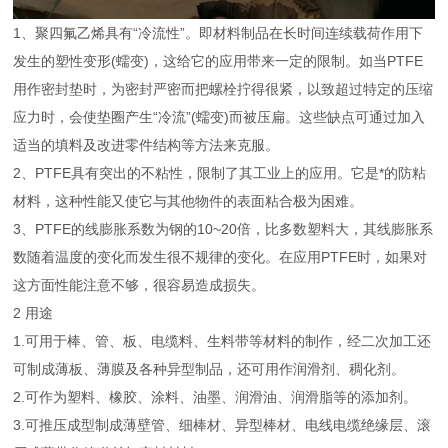
1、聚四氟乙烯具有“冷流性”。即材料制品在长时间连续载荷作用下
发生的塑性变形(蠕变)，这给它的应用带来一定的限制。如当PTFE
用作密封垫时，为密封严密而把螺栓拧得很紧，以致超过特定的压缩
应力时，会使垫圈产生“冷流”(蠕变)而被压扁。这些缺点可通过加入
适当的填料及改进零件结构等方法来克服。
2、PTFE具有突出的不粘性，限制了其工业上的应用。它是*的防粘
材料，这种性能又使它与其他物件的表面粘合极为困难。
3、PTFE的线膨胀系数为钢的10~20倍，比多数塑料大，其线膨胀系
数随着温度的变化而发生很不规律的变化。在应用PTFE时，如果对
这方面性能注意不够，很容易造成损失。
2
用途
1.可用于棒、管、板、电缆料、生料带等材料的制作，经二次加工还
可制成薄板、薄膜及各种异型制品，还可用作润滑剂、稠化剂。
2.可作为塑料、橡胶、涂料、油墨、润滑油、润滑脂等的添加剂。
3.可推压成型制成薄壁管、细棒材、异型棒材、电线电缆绝缘层、滚