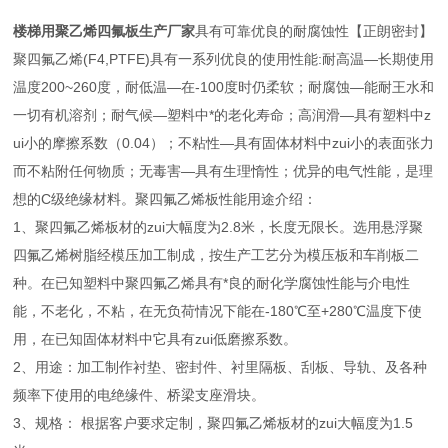
楼梯用聚乙烯四氟板生产厂家
具有可靠优良的耐腐蚀性【正朗密封】
聚四氟乙烯(F4,PTFE)具有一系列优良的使用性能:耐高温—长期使用
温度200~260度，耐低温—在-100度时仍柔软；耐腐蚀—能耐王水和
一切有机溶剂；耐气候—塑料中*的老化寿命；高润滑—具有塑料中z
ui小的摩擦系数（0.04）；不粘性—具有固体材料中zui小的表面张力
而不粘附任何物质；无毒害—具有生理惰性；优异的电气性能，是理
想的C级绝缘材料。聚四氟乙烯板性能用途介绍：
1、聚四氟乙烯板材的zui大幅度为2.8米，长度无限长。选用悬浮聚
四氟乙烯树脂经模压加工制成，按生产工艺分为模压板和车削板二
种。在已知塑料中聚四氟乙烯具有*良的耐化学腐蚀性能与介电性
能，不老化，不粘，在无负荷情况下能在-180℃至+280℃温度下使
用，在已知固体材料中它具有zui低磨擦系数。
2、用途：加工制作衬垫、密封件、衬里隔板、刮板、导轨、及各种
频率下使用的电绝缘件、桥梁支座滑块。
3、规格： 根据客户要求定制，聚四氟乙烯板材的zui大幅度为1.5