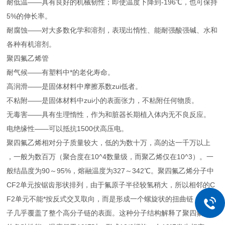
耐低温——具有良好的机械韧性；即使温度下降到-196℃，也可保持
5%的伸长率。
耐腐蚀——对大多数化学和溶剂，表现出惰性、能耐强酸强碱、水和
各种有机溶剂。
聚四氟乙烯管
耐气候——有塑料中*的老化寿命。
高润滑——是固体材料中摩擦系数zui低者。
不粘附——是固体材料中zui小的表面张力，不粘附任何物质。
无毒害——具有生理惰性，作为和脏器长期植入体内无不良反应。
电绝缘性——可以抵抗1500伏高压电。
聚四氟乙烯相对分子质量较大，低的为数十万，高的达一千万以上
，一般为数百万（聚合度在10^4数量级，而聚乙烯仅在10^3）。一
般结晶度为90～95%，熔融温度为327～342℃。聚四氟乙烯分子中
CF2单元按锯齿形状排列，由于氟原子半径较氢稍大，所以相邻的C
F2单元不能*按反式交叉取向，而是形成一个螺旋状的扭曲链，氟原
子几乎覆盖了整个高分子链的表面。这种分子结构解释了聚四氟乙烯