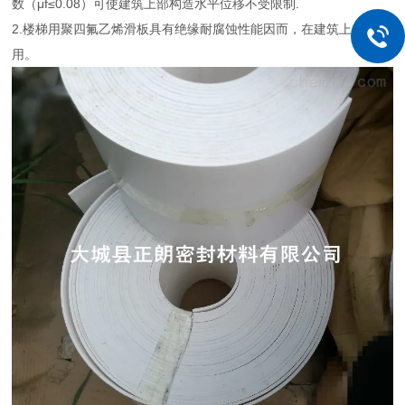
数（μf≤0.08）可使建筑上部构造水平位移不受限制.
2.楼梯用聚四氟乙烯滑板具有绝缘耐腐蚀性能因而，在建筑上广泛应
用。