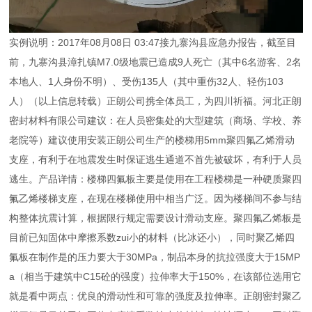
实例说明：2017年08月08日 03:47接九寨沟县应急办报告，截至目
前，九寨沟县漳扎镇M7.0级地震已造成9人死亡（其中6名游客、2名
本地人、1人身份不明）、受伤135人（其中重伤32人、轻伤103
人）（以上信息转载）正朗公司携全体员工，为四川祈福。河北正朗
密封材料有限公司建议：在人员密集处的大型建筑（商场、学校、养
老院等）建议使用安装正朗公司生产的楼梯用5mm聚四氟乙烯滑动
支座，有利于在地震发生时保证逃生通道不首先被破坏，有利于人员
逃生。产品详情：楼梯四氟板主要是使用在工程楼梯是一种硬质聚四
氟乙烯楼梯支座，在现在楼梯使用中相当广泛。因为楼梯间不参与结
构整体抗震计算，根据限行规定需要设计滑动支座。聚四氟乙烯板是
目前已知固体中摩擦系数zui小的材料（比冰还小），同时聚乙烯四
氟板在制作是的压力要大于30MPa，制品本身的抗拉强度大于15MP
a（相当于建筑中C15砼的强度）拉伸率大于150%，在该部位选用它
就是看中两点：优良的滑动性和可靠的强度及拉伸率。
正朗密封聚乙