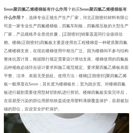
5mm聚四氟乙烯楼梯板有什么作用？
购买
5mm聚四氟乙烯楼梯板有
什么作用？
，选择专业正规生产生产厂家，河北正朗密封材料有限公
司是一家专业生产四氟楼梯板，四氟车削板，四氟模压板的大型生产
厂家，产品规格齐全质优价廉，[正朗密封]销量遥遥同行业值得信
赖。楼梯(正朗密封)四氟板主要是使用在工程楼梯是一种硬质聚四氟
乙烯楼梯支座，在现在楼梯使用中相当广泛。因为楼梯间不参与结构
整体抗震计算，根据限行规定需要设计滑动支座。楼梯使用的四氟板
品种规格必须符合设计要求和施工规范规定。要求聚四氟乙烯板表面
平整、洁净、表面无受损处。使用方法：楼梯[正朗密封]聚四氟乙烯
板一般厚度在5mm；其长度为楼梯板长；宽为踏步宽。对楼梯四氟
板进行裁割需要使用型材切割机进行剪切。楼梯四氟板安装完毕后，
在容易受污染的部位用胶纸铁盖或使用塑料薄膜覆盖保护，容易被划
碰的部位，应设安全护栏保护。