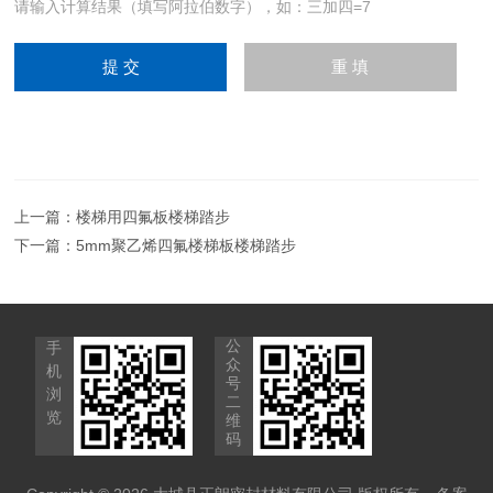
请输入计算结果（填写阿拉伯数字），如：三加四=7
上一篇：
楼梯用四氟板楼梯踏步
下一篇：
5mm聚乙烯四氟楼梯板楼梯踏步
公
手
众
机
号
浏
二
览
维
码