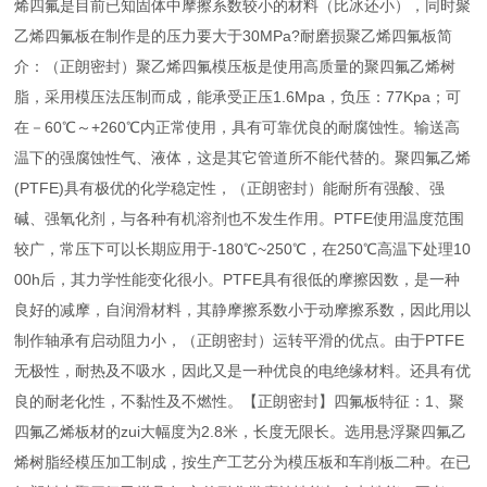
烯四氟是目前已知固体中摩擦系数较小的材料（比冰还小），同时聚
乙烯四氟板在制作是的压力要大于30MPa?耐磨损聚乙烯四氟板简
介：（正朗密封）聚乙烯四氟模压板是使用高质量的聚四氟乙烯树
脂，采用模压法压制而成，能承受正压1.6Mpa，负压：77Kpa；可
在－60℃～+260℃内正常使用，具有可靠优良的耐腐蚀性。输送高
温下的强腐蚀性气、液体，这是其它管道所不能代替的。聚四氟乙烯
(PTFE)具有极优的化学稳定性，（正朗密封）能耐所有强酸、强
碱、强氧化剂，与各种有机溶剂也不发生作用。PTFE使用温度范围
较广，常压下可以长期应用于-180℃~250℃，在250℃高温下处理10
00h后，其力学性能变化很小。PTFE具有很低的摩擦因数，是一种
良好的减摩，自润滑材料，其静摩擦系数小于动摩擦系数，因此用以
制作轴承有启动阻力小，（正朗密封）运转平滑的优点。由于PTFE
无极性，耐热及不吸水，因此又是一种优良的电绝缘材料。还具有优
良的耐老化性，不黏性及不燃性。【正朗密封】四氟板特征：1、聚
四氟乙烯板材的zui大幅度为2.8米，长度无限长。选用悬浮聚四氟乙
烯树脂经模压加工制成，按生产工艺分为模压板和车削板二种。在已