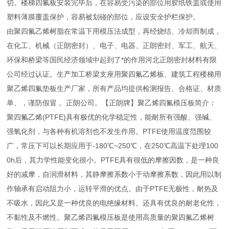
切。楼梯四氟板安装完毕后，在容易受污染的部位用胶纸铁盖或使用
塑料薄膜覆盖保护，容易被划碰的部位，应设安全护栏保护。
由聚四氟乙烯树脂在常温下用模压法成型，再经烧结、冷却而制成，
在化工、机械（正朗密封）、电子、电器、正朗密封、军工、航天、
环保和桥梁等国民经济领域中起到了*的作用河北正朗密封材料有限
公司经过认证。生产加工桥梁支座用聚四氟乙烯板、建筑工程楼梯用
聚乙烯四氟垫板生产厂家，所有产品均提供检测报告、合格证、材质
单、，谨防假冒 。正朗公司。【正朗牌】聚乙烯四氟模压板简介：
聚四氟乙烯(PTFE)具有极优的化学稳定性，能耐所有强酸、强碱、
强氧化剂，与各种有机溶剂也不发生作用。PTFE使用温度范围较
广，常压下可以长期应用于-180℃~250℃，在250℃高温下处理100
0h后，其力学性能变化很小。PTFE具有很低的摩擦因数，是一种良
好的减摩，自润滑材料，其静摩擦系数小于动摩擦系数，因此用以制
作轴承有启动阻力小，运转平滑的优点。由于PTFE无极性，耐热及
不吸水，因此又是一种优良的电绝缘材料。还具有优良的耐老化性，
不黏性及不燃性。聚乙烯四氟模压板是使用高质量的聚四氟乙烯树