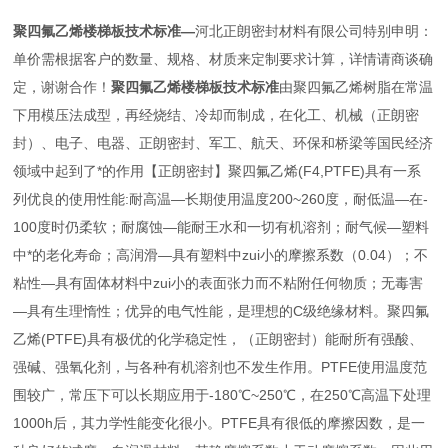
聚四氟乙烯楼梯板技术标准
—
河北正朗密封材料有限公司特别申明：
单价需根据客户的数量、规格、材质来定制要求计算，详情请商谈确
定，谢谢合作！
聚四氟乙烯楼梯板技术标准
由聚四氟乙烯树脂在常温
下用模压法成型，再经烧结、冷却而制成，在化工、机械（正朗密
封）、电子、电器、正朗密封、军工、航天、环保和桥梁等国民经济
领域中起到了*的作用【正朗密封】聚四氟乙烯(F4,PTFE)具有一系
列优良的使用性能:耐高温—长期使用温度200~260度，耐低温—在-
100度时仍柔软；耐腐蚀—能耐王水和一切有机溶剂；耐气候—塑料
中*的老化寿命；高润滑—具有塑料中zui小的摩擦系数（0.04）；不
粘性—具有固体材料中zui小的表面张力而不粘附任何物质；无毒害
—具有生理惰性；优异的电气性能，是理想的C级绝缘材料。聚四氟
乙烯(PTFE)具有极优的化学稳定性，（正朗密封）能耐所有强酸、
强碱、强氧化剂，与各种有机溶剂也不发生作用。PTFE使用温度范
围较广，常压下可以长期应用于-180℃~250℃，在250℃高温下处理
1000h后，其力学性能变化很小。PTFE具有很低的摩擦因数，是一