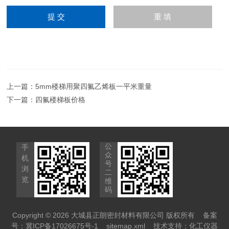
上一篇：
5mm楼梯用聚四氟乙烯板一平米重量
下一篇：
四氟楼梯板价格
公
手
众
机
号
浏
二
览
维
码
Copyright © 2026 大城县正朗密封材料有限公司 版权所有
备案
号：冀ICP备17026675号-1
sitemap.xml
技术支持：
化工仪器