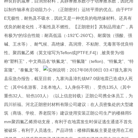
种良好的减摩，自润滑材料，其静摩擦系数小于动摩擦系数，因此用
以制作轴承有启动阻力小，（正朗密封）运转平滑的优点。由于PTF
E无极性，耐热及不吸水，因此又是一种优良的电绝缘材料。还具有
优良的耐老化性，不黏性及不燃性。【正朗密封】其制品用途广，具
有极为*的综合性能：耐高低温（-192℃-260℃)、耐腐蚀（强酸、强
碱、王水等）、耐气候、高绝缘、高润滑、不粘附、无毒害等优良特
性。聚四氟乙烯（英文缩写为Teflon或[PTFE,F4]）,被美誉为/俗
称“塑料王”，中文商品名“铁氟龙”、“特氟隆”（teflon)、“特氟龙”、“特
富隆”、“泰氟龙”等。
实例说明：2017年08月08日 03:47接九寨沟
县应急办报告，截至目前，九寨沟县漳扎镇M7.0级地震已造成9人死
亡（其中6名游客、2名本地人、1人身份不明）、受伤135人（其中
重伤32人、轻伤103人）（以上信息转载）正朗公司携全体员工，为
四川祈福。河北正朗密封材料有限公司建议：在人员密集处的大型建
筑（商场、学校、养老院等）建议使用安装正朗公司生产的楼梯用5
mm聚四氟乙烯滑动支座，有利于在地震发生时保证逃生通道不首先
被破坏，有利于人员逃生。产品详情：楼梯四氟板主要是使用在工程