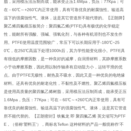
脂，采用模压法压制而成，能承受正压1.6Mpa，负压：77Kpa；可
在－60℃～+260℃内正常使用，具有可靠优良的耐腐蚀性。输送高
温下的强腐蚀性气、液体，这是其它管道所不能代替的。【正朗牌】
聚乙烯四氟模压板简介：聚四氟乙烯(PTFE)具有极优的化学稳定
性，能耐所有强酸、强碱、强氧化剂，与各种有机溶剂也不发生作
用。PTFE使用温度范围较广，常压下可以长期应用于-180℃~25
0℃，在250℃高温下处理1000h后，其力学性能变化很小。PTFE具
有很低的摩擦因数，是一种良好的减摩，自润滑材料，其静摩擦系数
小于动摩擦系数，因此用以制作轴承有启动阻力小，运转平滑的优
点。由于PTFE无极性，耐热及不吸水，因此又是一种优良的电绝缘
材料。还具有优良的耐老化性，不黏性及不燃性。聚乙烯四氟模压板
是使用高质量的聚四氟乙烯树脂，采用模压法压制而成，能承受正压
1.6Mpa，负压：77Kpa；可在－60℃～+260℃内正常使用，具有可
靠优良的耐腐蚀性。输送高温下的强腐蚀性气、液体，这是其它管道
所不能代替的。【正朗密封】铁氟龙 即 聚四氟乙烯 英文缩写为PTF
E，（俗称'塑料王'），商标名Teflon 这种材料的产品一般统称作'不