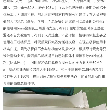
已造成9人死亡（其中6名游客、2名本地人、1人身份不明）、受伤1
35人（其中重伤32人、轻伤103人）（以上信息转载）正朗公司携全
体员工，为四川祈福。河北正朗密封材料有限公司建议：在人员密集
处的大型建筑（商场、学校、养老院等）建议使用安装正朗公司生产
的楼梯用5mm聚四氟乙烯滑动支座，有利于在地震发生时保证逃生
通道不首先被破坏，有利于人员逃生。产品详情：楼梯四氟板主要是
使用在工程楼梯是一种硬质聚四氟乙烯楼梯支座，在现在楼梯使用中
相当广泛。因为楼梯间不参与结构整体抗震计算，根据限行规定需要
设计滑动支座。聚四氟乙烯板是目前已知固体中摩擦系数zui小的材
料（比冰还小），同时聚乙烯四氟板在制作是的压力要大于30MP
a，制品本身的抗拉强度大于15MPa（相当于建筑中C15砼的强度）
拉伸率大于150%，在该部位选用它就是看中两点：优良的滑动性和
可靠的强度及拉伸率。