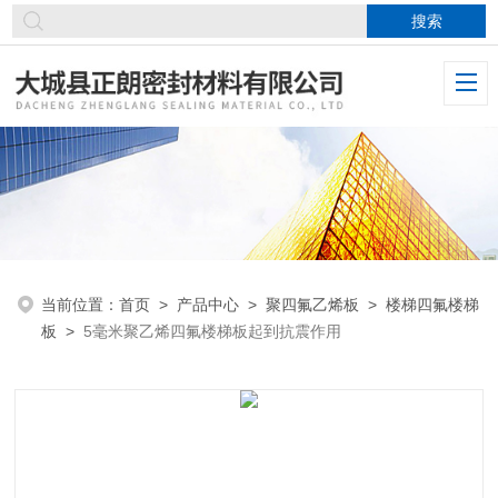
当前位置：
首页
>
产品中心
>
聚四氟乙烯板
>
楼梯四氟楼梯
板
>
5毫米聚乙烯四氟楼梯板起到抗震作用