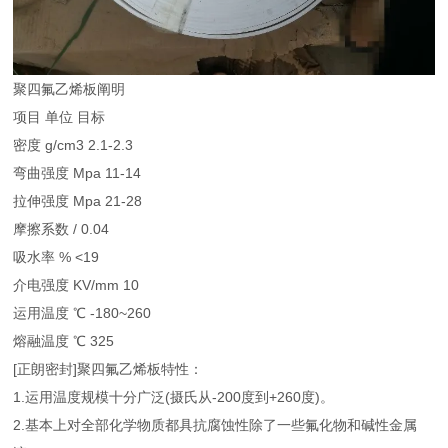
聚四氟乙烯板阐明
项目 单位 目标
密度 g/cm3 2.1-2.3
弯曲强度 Mpa 11-14
拉伸强度 Mpa 21-28
摩擦系数 / 0.04
吸水率 % <19
介电强度 KV/mm 10
运用温度 ℃ -180~260
熔融温度 ℃ 325
[正朗密封]聚四氟乙烯板特性：
1.运用温度规模十分广泛(摄氏从-200度到+260度)。
2.基本上对全部化学物质都具抗腐蚀性除了一些氟化物和碱性金属