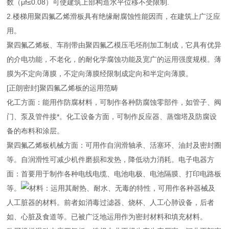
数（μf≤0.08）可使建筑上部构造水平位移不受限制.
2.楼梯用聚四氟乙烯滑板具有绝缘耐腐蚀性能因而，在建筑上广泛应
用。
聚四氟乙烯板、车削带由聚四氟乙模压毛坯削加工制成，它具有优异
的介电功能，不老化，的耐化学腐蚀功能及宽广的运用强度规模。薄
膜为不定向薄膜，不定向薄膜经限制成定向和半定向薄膜。
[正朗密封]聚四氟乙烯板的运用范畴
化工方面：能用作防腐材料，可制作各种防腐蚀零部件，如管子、阀
门、泵及管件接*。化工设备方面，可制作反应器、蒸馏塔及防腐设
备的布料和涂层。
聚四氟乙烯板机械方面：可用作自润滑轴承、活塞环、油封及密封圈
等。自润滑性可减少机件磨损和发热，降低动力消耗。
电子电器方
面：首要用于制作各种电线电缆、电池电极、电池隔膜、打印电路板
等。
材料：运用其耐热、耐水、无毒的特性，可用作各种器械及
人工脏器的材料。前者如消毒过滤器、烧杯、人工心肺设备，后者
如、心脏及食道等。已被广泛地运用作为密封材料和填充材料。