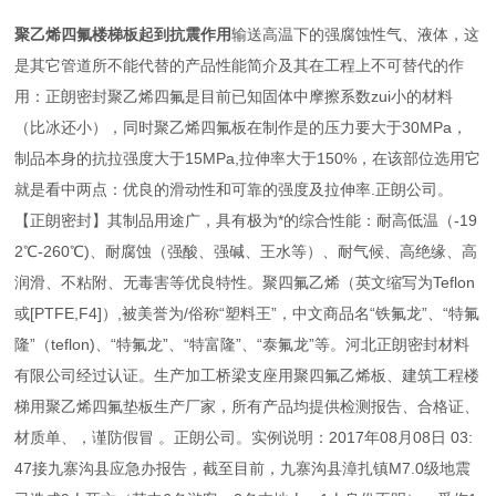
聚乙烯四氟楼梯板起到抗震作用
输送高温下的强腐蚀性气、液体，这
是其它管道所不能代替的产品性能简介及其在工程上不可替代的作
用：正朗密封聚乙烯四氟是目前已知固体中摩擦系数zui小的材料
（比冰还小），同时聚乙烯四氟板在制作是的压力要大于30MPa，
制品本身的抗拉强度大于15MPa,拉伸率大于150%，在该部位选用它
就是看中两点：优良的滑动性和可靠的强度及拉伸率.正朗公司。
【正朗密封】其制品用途广，具有极为*的综合性能：耐高低温（-19
2℃-260℃)、耐腐蚀（强酸、强碱、王水等）、耐气候、高绝缘、高
润滑、不粘附、无毒害等优良特性。聚四氟乙烯（英文缩写为Teflon
或[PTFE,F4]）,被美誉为/俗称“塑料王”，中文商品名“铁氟龙”、“特氟
隆”（teflon)、“特氟龙”、“特富隆”、“泰氟龙”等。河北正朗密封材料
有限公司经过认证。生产加工桥梁支座用聚四氟乙烯板、建筑工程楼
梯用聚乙烯四氟垫板生产厂家，所有产品均提供检测报告、合格证、
材质单、，谨防假冒 。正朗公司。实例说明：2017年08月08日 03:
47接九寨沟县应急办报告，截至目前，九寨沟县漳扎镇M7.0级地震