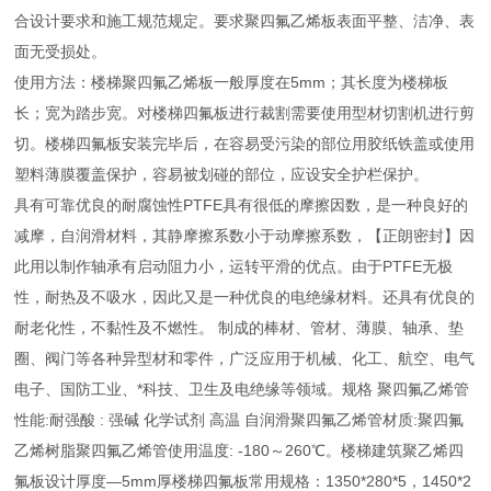
合设计要求和施工规范规定。要求聚四氟乙烯板表面平整、洁净、表
面无受损处。
使用方法：楼梯聚四氟乙烯板一般厚度在5mm；其长度为楼梯板
长；宽为踏步宽。对楼梯四氟板进行裁割需要使用型材切割机进行剪
切。楼梯四氟板安装完毕后，在容易受污染的部位用胶纸铁盖或使用
塑料薄膜覆盖保护，容易被划碰的部位，应设安全护栏保护。
具有可靠优良的耐腐蚀性PTFE具有很低的摩擦因数，是一种良好的
减摩，自润滑材料，其静摩擦系数小于动摩擦系数，【正朗密封】因
此用以制作轴承有启动阻力小，运转平滑的优点。由于PTFE无极
性，耐热及不吸水，因此又是一种优良的电绝缘材料。还具有优良的
耐老化性，不黏性及不燃性。 制成的棒材、管材、薄膜、轴承、垫
圈、阀门等各种异型材和零件，广泛应用于机械、化工、航空、电气
电子、国防工业、*科技、卫生及电绝缘等领域。规格 聚四氟乙烯管
性能:耐强酸 : 强碱 化学试剂 高温 自润滑聚四氟乙烯管材质:聚四氟
乙烯树脂聚四氟乙烯管使用温度: -180～260℃。楼梯建筑聚乙烯四
氟板设计厚度—5mm厚楼梯四氟板常用规格：1350*280*5，1450*2