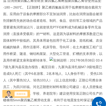
温 自润滑聚四氟乙烯管材质:聚四氟乙烯树脂聚四氟乙烯管使用温度:
-180～260℃。【正朗牌】聚乙烯四氟板应用于低摩擦性能在载荷方
面。应用由于设备的摩擦部分不宜加油润滑，比如在润滑油脂会被溶
剂溶解而失效的场合或者造纸、制药、食品、纺织等工业领域的产品
需要避免润滑油沾污，这就使填充PTFE材料成为机械设备零件无油
润滑（直接承受载荷）的***材料。这是因为该材料的摩擦系数是已知
固体材料中较低的。其具体用途包括用于化工设备、造纸机械、农业
机械的轴承，用作活塞环、机床导轨、导向环；在土木建筑工程广泛
用作桥梁、隧道、钢结构屋架、大型化工管道、贮槽的支承滑块，以
及用作桥梁支座和架桥转体等。
实例说明：2017年08月08日 03:4
7接九寨沟县应急办报告，截至目前，九寨沟县漳扎镇M7.0级地震已
造成9人死亡（其中6名游客、2名本地人、1人身份不明）、受伤135
人（其中重伤32人、轻伤103人）（以上信息转载）正朗公司携全体
员工，为四川祈福。河北正朗密封材料有限公司建议：在人员密集处
的大型建筑（商场、学校、养老院等）建议使用安装正朗公司生产的
楼梯用5mm聚四氟乙烯滑动支座，有利于在地震发生时保证逃生通