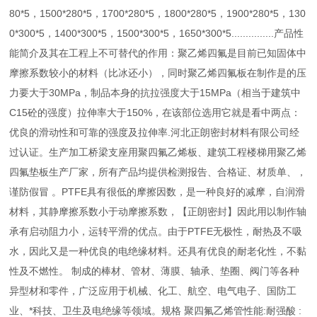
80*5，1500*280*5，1700*280*5，1800*280*5，1900*280*5，130
0*300*5，1400*300*5，1500*300*5，1650*300*5...............产品性
能简介及其在工程上不可替代的作用：聚乙烯四氟是目前已知固体中
摩擦系数较小的材料（比冰还小），同时聚乙烯四氟板在制作是的压
力要大于30MPa，制品本身的抗拉强度大于15MPa（相当于建筑中
C15砼的强度）拉伸率大于150%，在该部位选用它就是看中两点：
优良的滑动性和可靠的强度及拉伸率.河北正朗密封材料有限公司经
过认证。生产加工桥梁支座用聚四氟乙烯板、建筑工程楼梯用聚乙烯
四氟垫板生产厂家，所有产品均提供检测报告、合格证、材质单、，
谨防假冒 。PTFE具有很低的摩擦因数，是一种良好的减摩，自润滑
材料，其静摩擦系数小于动摩擦系数，【正朗密封】因此用以制作轴
承有启动阻力小，运转平滑的优点。由于PTFE无极性，耐热及不吸
水，因此又是一种优良的电绝缘材料。还具有优良的耐老化性，不黏
性及不燃性。 制成的棒材、管材、薄膜、轴承、垫圈、阀门等各种
异型材和零件，广泛应用于机械、化工、航空、电气电子、国防工
业、*科技、卫生及电绝缘等领域。规格 聚四氟乙烯管性能:耐强酸 :