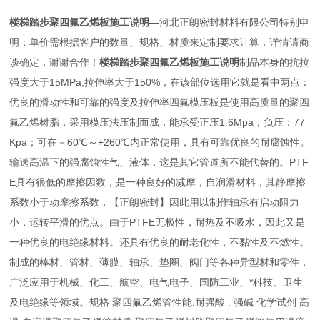
楼梯踏步聚四氟乙烯板施工说明
—
河北正朗密封材料有限公司特别申
明：单价需根据客户的数量、规格、材质来定制要求计算，详情请商
谈确定，谢谢合作！
楼梯踏步聚四氟乙烯板施工说明
制品本身的抗拉
强度大于15MPa,拉伸率大于150%，在该部位选用它就是看中两点：
优良的滑动性和可靠的强度及拉伸率四氟模压板是使用高质量的聚四
氟乙烯树脂，采用模压法压制而成，能承受正压1.6Mpa，负压：77
Kpa；可在－60℃～+260℃内正常使用，具有可靠优良的耐腐蚀性。
输送高温下的强腐蚀性气、液体，这是其它管道所不能代替的。PTF
E具有很低的摩擦因数，是一种良好的减摩，自润滑材料，其静摩擦
系数小于动摩擦系数，【正朗密封】因此用以制作轴承有启动阻力
小，运转平滑的优点。由于PTFE无极性，耐热及不吸水，因此又是
一种优良的电绝缘材料。还具有优良的耐老化性，不黏性及不燃性。
制成的棒材、管材、薄膜、轴承、垫圈、阀门等各种异型材和零件，
广泛应用于机械、化工、航空、电气电子、国防工业、*科技、卫生
及电绝缘等领域。规格 聚四氟乙烯管性能:耐强酸 : 强碱 化学试剂 高