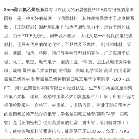
8mm聚四氟乙烯板条
具有可靠优良的耐腐蚀性PTFE具有很低的摩擦
因数，是一种良好的减摩，自润滑材料，其静摩擦系数小于动摩擦系
数，【正朗密封】因此用以制作轴承有启动阻力小，运转平滑的优
点。由于PTFE无极性，耐热及不吸水，因此又是一种优良的电绝缘
材料。还具有优良的耐老化性，不黏性及不燃性。 制成的棒材、管
材、薄膜、轴承、垫圈、阀门等各种异型材和零件，广泛应用于机
械、化工、航空、电气电子、国防工业、*科技、卫生及电绝缘等领
域。规格 聚四氟乙烯管性能:耐强酸 : 强碱 化学试剂 高温 自润滑聚
四氟乙烯管材质:聚四氟乙烯树脂聚四氟乙烯管使用温度: -180～26
0℃。河北正朗密封材料有限公司经过认证。生产加工桥梁支座用聚
四氟乙烯板、建筑工程楼梯用聚乙烯四氟垫板生产厂家，所有产品均
提供检测报告、合格证、材质单、，谨防假冒 。河北正朗公司生产
的聚四氟乙烯产品介四氟管，学名聚四氟乙烯管(简称F4管、四氟
管）是【正朗密封】使用高质量的柱塞工挤出管，采用特殊加工工
艺，使钢管和塑料管紧密结合，能承受正压1.6Mpa，负压：77Kp