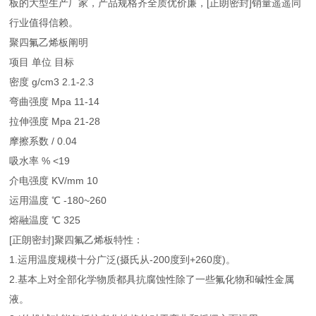
板的大型生产厂家，产品规格齐全质优价廉，[正朗密封]销量遥遥同
行业值得信赖。
聚四氟乙烯板阐明
项目 单位 目标
密度 g/cm3 2.1-2.3
弯曲强度 Mpa 11-14
拉伸强度 Mpa 21-28
摩擦系数 / 0.04
吸水率 % <19
介电强度 KV/mm 10
运用温度 ℃ -180~260
熔融温度 ℃ 325
[正朗密封]聚四氟乙烯板特性：
1.运用温度规模十分广泛(摄氏从-200度到+260度)。
2.基本上对全部化学物质都具抗腐蚀性除了一些氟化物和碱性金属
液。