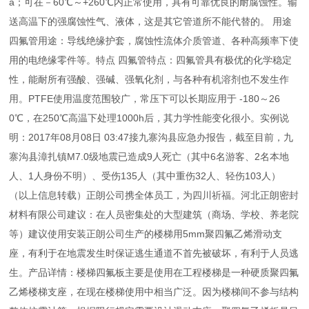
a；可在－60℃～+260℃内正常使用，具有可靠优良的耐腐蚀性。输
送高温下的强腐蚀性气、液体，这是其它管道所不能代替的。 用途
四氟管用途：导线绝缘护套，腐蚀性流体介质管道、各种高频率下使
用的电绝缘零件等。特点 四氟管特点：四氟管具有极优的化学稳定
性，能耐所有强酸、强碱、强氧化剂，与各种有机溶剂也不发生作
用。PTFE使用温度范围较广，常压下可以长期应用于 -180～26
0℃，在250℃高温下处理1000h后，其力学性能变化很小。实例说
明：2017年08月08日 03:47接九寨沟县应急办报告，截至目前，九
寨沟县漳扎镇M7.0级地震已造成9人死亡（其中6名游客、2名本地
人、1人身份不明）、受伤135人（其中重伤32人、轻伤103人）
（以上信息转载）正朗公司携全体员工，为四川祈福。河北正朗密封
材料有限公司建议：在人员密集处的大型建筑（商场、学校、养老院
等）建议使用安装正朗公司生产的楼梯用5mm聚四氟乙烯滑动支
座，有利于在地震发生时保证逃生通道不首先被破坏，有利于人员逃
生。产品详情：楼梯四氟板主要是使用在工程楼梯是一种硬质聚四氟
乙烯楼梯支座，在现在楼梯使用中相当广泛。因为楼梯间不参与结构