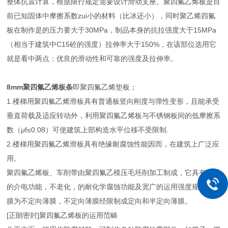
整体抗震计算，根据限行规定需要设计滑动支座。聚四氟乙烯板是目
前已知固体中摩擦系数zui小的材料（比冰还小），同时聚乙烯四氟
板在制作是的压力要大于30MPa，制品本身的抗拉强度大于15MPa
（相当于建筑中C15砼的强度）拉伸率大于150%，在该部位选用它
就是看中两点：优良的滑动性和可靠的强度及拉伸率。
8mm聚四氟乙烯板条
即聚四氟乙烯垫板；
1.楼梯用聚四氟乙烯滑板具有普通板竖向刚度与弹性变形，且能承受
垂直荷载及适应转动外，利用聚四氟乙烯板与不锈钢板间的低摩擦系
数（μf≤0.08）可使建筑上部构造水平位移不受限制.
2.楼梯用聚四氟乙烯滑板具有绝缘耐腐蚀性能因而，在建筑上广泛应
用。
聚四氟乙烯板、车削带由聚四氟乙模压毛坯削加工制成，它具有优异
的介电功能，不老化，的耐化学腐蚀功能及宽广的运用强度规模。薄
膜为不定向薄膜，不定向薄膜经限制成定向和半定向薄膜。
[正朗密封]聚四氟乙烯板的运用范畴