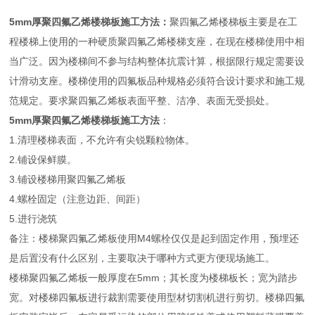
5mm厚聚四氟乙烯楼梯板
施工方法
：
聚四氟乙烯楼梯板主要是在工
程楼梯上使用的一种硬质聚四氟乙烯楼梯支座，在现在楼梯使用中相
当广泛。因为楼梯间不参与结构整体抗震计算，根据限行规定需要设
计滑动支座。楼梯使用的四氟板品种规格必须符合设计要求和施工规
范规定。要求聚四氟乙烯板表面平整、洁净、表面无受损处。
5mm厚聚四氟乙烯楼梯板
施工方法
：
1.清理楼梯表面，不允许有尖锐颗粒物体。
2.铺设保鲜膜。
3.铺设楼梯用聚四氟乙烯板
4.螺栓固定（注意边距、间距）
5.进行浇筑
备注：楼梯聚四氟乙烯板使用M4螺栓仅仅是起到固定作用，预埋还
是后置没有什么区别，主要取决于哪种方式更方便现场施工。
楼梯聚四氟乙烯板一般厚度在5mm；其长度为楼梯板长；宽为踏步
宽。对楼梯四氟板进行裁割需要使用型材切割机进行剪切。楼梯四氟