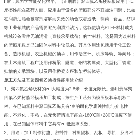
h后，其力学性能变化很小。【正朗牌】聚四氟乙烯楼梯板应用于低
摩擦性能在载荷方面。应用由于设备的摩擦部分不宜加油润滑，比如
在润滑油脂会被溶剂溶解而失效的场合或者造纸、制药、食品、纺织
等工业领域的产品需要避免润滑油沾污，这就使填充PTFE材料成为
机械设备零件无油润滑（直接承受载荷）的***材料。这是因为该材料
的摩擦系数是已知固体材料中较低的。其具体用途包括用于化工设
备、造纸机械、农业机械的轴承，用作活塞环、机床导轨、导向环；
在土木建筑工程广泛用作桥梁、隧道、钢结构屋架、大型化工管道、
贮槽的支承滑块，以及用作桥梁支座和架桥转体等。
施工方法
及其聚四氟乙烯板性能用途介绍：
1、聚四氟乙烯板材的zui大幅度为2.8米，长度无限长。选用悬浮聚
四氟乙烯树脂经模压加工制成，按生产工艺分为模压板和车削板二
种。在已知塑料中聚四氟乙烯具有*良的耐化学腐蚀性能与介电性
能，不老化，不粘，在无负荷情况下能在-180℃至+280℃温度下使
用，在已知固体材料中它具有zui低磨擦系数。
2、用途：加工制作衬垫、密封件、衬里隔板、刮板、导轨、及各种