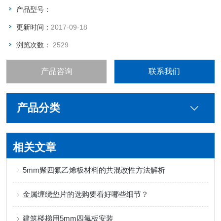
部位选用它就是看中两点：优良的滑动性和可靠的强度及拉伸
产品型号：
率。
更新时间：
2017-09-18
浏览次数：
2529
产品咨询
联系我们
产品分类
相关文章
5mm聚四氟乙烯板材料的共混改性方法解析
金属缠绕垫片的选购要看好哪些细节？
建筑楼梯用5mm四氟板安装