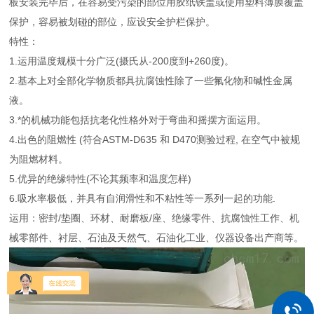
板安装完毕后，在容易受污染的部位用胶纸铁盖或使用塑料薄膜覆盖
保护，容易被划碰的部位，应设安全护栏保护。
特性：
1.运用温度规模十分广泛(摄氏从-200度到+260度)。
2.基本上对全部化学物质都具抗腐蚀性除了一些氟化物和碱性金属
液。
3.*的机械功能包括抗老化性格外对于弯曲和摇摆方面运用。
4.出色的阻燃性 (符合ASTM-D635 和 D470测验过程, 在空气中被规
为阻燃材料。
5.优异的绝缘特性(不论其频率和温度怎样)
6.吸水率极低，并具有自润滑性和不粘性等一系列一起的功能.
运用：密封/垫圈、环材、耐磨板/座、绝缘零件、抗腐蚀性工作、机
械零部件、衬层、石油及天然气、石油化工业、仪器设备出产商等。