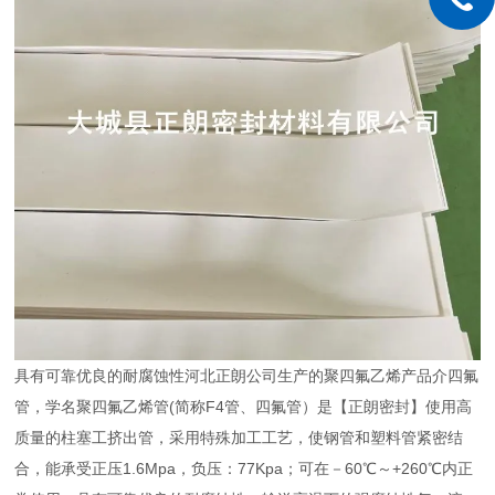
具有可靠优良的耐腐蚀性河北正朗公司生产的聚四氟乙烯产品介四氟
管，学名聚四氟乙烯管(简称F4管、四氟管）是【正朗密封】使用高
质量的柱塞工挤出管，采用特殊加工工艺，使钢管和塑料管紧密结
合，能承受正压1.6Mpa，负压：77Kpa；可在－60℃～+260℃内正