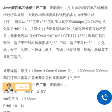
3mm聚四氟乙烯板
生产厂家
—正朗密封，是由100%聚四氟乙烯树脂
经过特殊处理，由无数均质细密柔软强韧的多方向纤维组成。
特性：耐温从-260度至+260度耐压从真空至3000psi(20.7MPA)·抗
化学 PH值0-14，抗腐蚀·抗冷流及蠕动松弛·抗老化可长期存放不变
质，无毒无污染·符合FDA标准(FDA21 CFR177.1550)·容易切割和
安装，适用于密封粗糙和损坏的法兰用途：适用于各种法兰，在化
学，食品，制药，半导体，航太，石油，纸浆造纸，船舶，器械等工
业均可适用。
通用规格：厚度：1.5mm 3.0mm 5.0mm 尺寸：1500mm×1500mm
我们还可根据客户需求开发各种厚度和尺寸的产品。
3mm聚四氟乙烯板
生产厂家
—正朗密封，
温度范围：－268℃—315℃
zui高压力：10.5Mpa
PH值：0－14