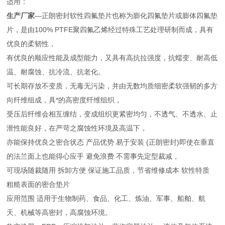
适用：
生产厂家
—正朗密封软性四氟垫片也称为膨化四氟垫片或膨体四氟垫
片，是由100% PTFE聚四氟乙烯经过特殊工艺处理研制而成，具有
优良的柔韧性，
有优良的顺应性能及成型能力，又具有高抗拉强度，抗蠕变、耐高低
温、耐腐蚀、抗冷流、抗老化。
可长期存放不变质，无毒无污染，并由无数均质细密柔软强韧的多方
向纤维组成，具*的高密度纤维组织，
受压后纤维会相互缠结，变成组织更紧密均匀，不透气、不透水、止
泄性能良好，在严苛之腐蚀性环境及高温下，
亦能保持优良之密合状态 产品优势 易于安装 (正朗密封)即使在垂直
的法兰面上也能得心应手 避免浪费 不需事先定型裁减，
可现场随裁随用 拆卸方便 保证施工品质，节省维修成本 软性特质
粗糙表面的密合垫片
应用范围 适用于生物制药、食品、化工、炼油、军事、船舶、航
天、机械等高密封，高腐蚀环境。