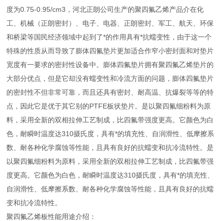
度为0.75-0.95/cm3，河北正朗公司生产的聚四氟乙烯产品介在化
工、机械（正朗密封）、电子、电器、正朗密封、军工、航天、环保
和桥梁等国民经济领域中起到了*的作用具有*抗蠕变性，由于这一个
特殊的性质从而导致了膨体四氟垫片更加适合作窄小密封面和对垫片
宽度有一要求的密封性设备中。膨体四氟垫片拥有聚四氟乙烯垫片的
大部分优点，但是它却没有蠕变性和冷流方面的问题，膨体四氟垫片
的密封性不但非常可靠，而且还具有密封、耐高温、抗爆裂等等的特
点，因此它是优于其它别的PTFE板状垫片。是以聚四氟细粉料为原
料，采用全新的双相拉伸工艺制成，比四氟带强度更高。它颜色为白
色，耐瞬时温度达310摄氏度，具有*的填充性、自润滑性、低摩擦系
数、耐各种化学腐蚀等性能，且具有良好的抗蠕变和抗冷流特性。是
以聚四氟细粉料为原料，采用全新的双相拉伸工艺制成，比四氟带强
度更高。它颜色为白色，耐瞬时温度达310摄氏度，具有*的填充性、
自润滑性、低摩擦系数、耐各种化学腐蚀等性能，且具有良好的抗蠕
变和抗冷流特性。
聚四氟乙烯板性能用途介绍：