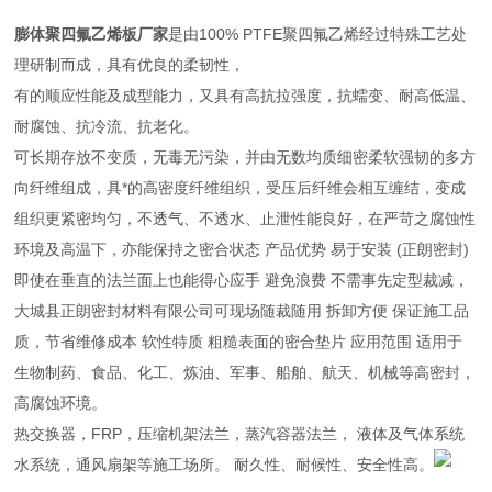
膨体聚四氟乙烯板厂家
是由100% PTFE聚四氟乙烯经过特殊工艺处
理研制而成，具有优良的柔韧性，
有的顺应性能及成型能力，又具有高抗拉强度，抗蠕变、耐高低温、
耐腐蚀、抗冷流、抗老化。
可长期存放不变质，无毒无污染，并由无数均质细密柔软强韧的多方
向纤维组成，具*的高密度纤维组织，受压后纤维会相互缠结，变成
组织更紧密均匀，不透气、不透水、止泄性能良好，在严苛之腐蚀性
环境及高温下，亦能保持之密合状态 产品优势 易于安装 (正朗密封)
即使在垂直的法兰面上也能得心应手 避免浪费 不需事先定型裁减，
大城县正朗密封材料有限公司可现场随裁随用 拆卸方便 保证施工品
质，节省维修成本 软性特质 粗糙表面的密合垫片 应用范围 适用于
生物制药、食品、化工、炼油、军事、船舶、航天、机械等高密封，
高腐蚀环境。
热交换器，FRP，压缩机架法兰，蒸汽容器法兰， 液体及气体系统
水系统，通风扇架等施工场所。 耐久性、耐候性、安全性高。