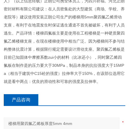
人）（以上信息转载）正朗公司携全体员工，为四川祈福。河北正朗
密封材料有限公司建议：在人员密集处的大型建筑（商场、学校、养
老院等）建议使用安装正朗公司生产的楼梯用5mm聚四氟乙烯滑动
支座，有利于在地震发生时保证逃生通道不首先被破坏，有利于人员
逃生。产品详情：楼梯四氟板主要是使用在工程楼梯是一种硬质聚四
氟乙烯楼梯支座，在现在楼梯使用中相当广泛。因为楼梯间不参与结
构整体抗震计算，根据限行规定需要设计滑动支座。聚四氟乙烯板是
目前已知固体中摩擦系数zui小的材料（比冰还小），同时聚乙烯四
氟板在制作是的压力要大于30MPa，制品本身的抗拉强度大于15MP
a（相当于建筑中C15砼的强度）拉伸率大于150%，在该部位选用它
就是看中两点：优良的滑动性和可靠的强度及拉伸率。
产品咨询