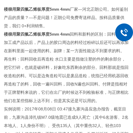
楼梯用聚四氟乙烯板厚度5mm 4mm
厂家—河北正朗公司。如何鉴别
产品的质量？—不是问题！正朗公司免费寄送样品。按样品质量供
货，我们 0+利润销售。
楼梯用聚四氟乙烯板厚度5mm 4mm
回料和新料的区别：回料是新料
加工成产品以后，产品上的胶口周边的料经过粉碎以后还可以再添加
在新料里面一起使用的料。副牌：某一方面性能达不到要求的料。
再生料：回料回收后再造粒 水口主要是指做注塑的件的剩余部分，
把它打碎，也就是破碎料，好象吃东西剩余的部分。回料那就是指回
收造粒的料。可以是边角造粒可以是废品造粒，统指已经用机器回收
再造粒了的料，回收一遍叫回料，回收N遍也叫回料。付牌是指相对
于正牌塑料来说的，它们在出厂的时候达不到检验标准，与正牌相比
他们在某些指标上达不到，但是其实还是可以用的。
实例说明：2017年08月08日 03:47接九寨沟县应急办报告，截至目
前，九寨沟县漳扎镇M7.0级地震已造成9人死亡（其中6名游客、2名
本地人、1人身份不明）、受伤135人（其中重伤32人、轻伤103