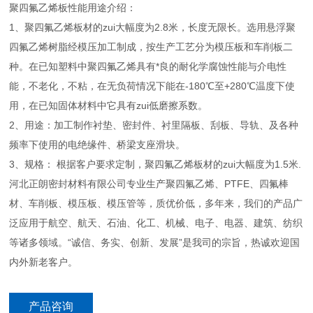
聚四氟乙烯板性能用途介绍：
1、聚四氟乙烯板材的zui大幅度为2.8米，长度无限长。选用悬浮聚
四氟乙烯树脂经模压加工制成，按生产工艺分为模压板和车削板二
种。在已知塑料中聚四氟乙烯具有*良的耐化学腐蚀性能与介电性
能，不老化，不粘，在无负荷情况下能在-180℃至+280℃温度下使
用，在已知固体材料中它具有zui低磨擦系数。
2、用途：加工制作衬垫、密封件、衬里隔板、刮板、导轨、及各种
频率下使用的电绝缘件、桥梁支座滑块。
3、规格： 根据客户要求定制，聚四氟乙烯板材的zui大幅度为1.5米.
河北正朗密封材料有限公司专业生产聚四氟乙烯、PTFE、四氟棒
材、车削板、模压板、模压管等，质优价低，多年来，我们的产品广
泛应用于航空、航天、石油、化工、机械、电子、电器、建筑、纺织
等诸多领域。“诚信、务实、创新、发展”是我司的宗旨，热诚欢迎国
内外新老客户。
产品咨询