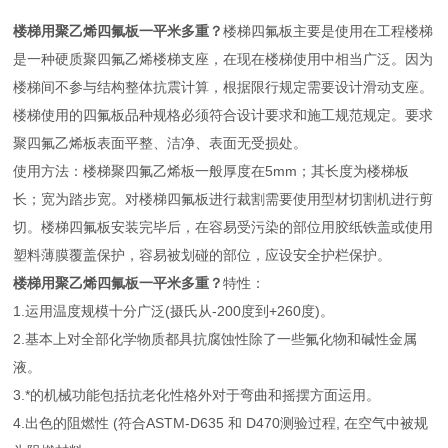
楼梯用聚乙烯四氟板一平米多重？
楼梯四氟板主要是使用在工程楼梯
是一种硬质聚四氟乙烯楼梯支座，在现在楼梯使用中相当广泛。因为
楼梯间不参与结构整体抗震计算，根据限行规定需要设计滑动支座。
楼梯使用的四氟板品种规格必须符合设计要求和施工规范规定。要求
聚四氟乙烯板表面平整、洁净、表面无受损处。
使用方法：楼梯聚四氟乙烯板一般厚度在5mm；其长度为楼梯板
长；宽为踏步宽。对楼梯四氟板进行裁割需要使用型材切割机进行剪
切。楼梯四氟板安装完毕后，在容易受污染的部位用胶纸铁盖或使用
塑料薄膜覆盖保护，容易被划碰的部位，应设安全护栏保护。
楼梯用聚乙烯四氟板一平米多重？
特性：
1.运用温度规模十分广泛(摄氏从-200度到+260度)。
2.基本上对全部化学物质都具抗腐蚀性除了一些氟化物和碱性金属
液。
3.*的机械功能包括抗老化性格外对于弯曲和摇摆方面运用。
4.出色的阻燃性 (符合ASTM-D635 和 D470测验过程, 在空气中被规