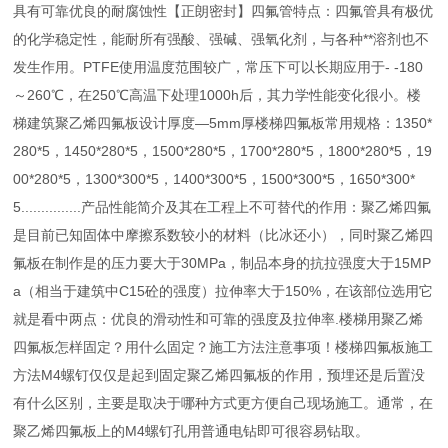
具有可靠优良的耐腐蚀性【正朗密封】四氟管特点：四氟管具有极优
的化学稳定性，能耐所有强酸、强碱、强氧化剂，与各种**溶剂也不
发生作用。PTFE使用温度范围较广，常压下可以长期应用于- -180
～260℃，在250℃高温下处理1000h后，其力学性能变化很小。楼
梯建筑聚乙烯四氟板设计厚度—5mm厚楼梯四氟板常用规格：1350*
280*5，1450*280*5，1500*280*5，1700*280*5，1800*280*5，19
00*280*5，1300*300*5，1400*300*5，1500*300*5，1650*300*
5...............产品性能简介及其在工程上不可替代的作用：聚乙烯四氟
是目前已知固体中摩擦系数较小的材料（比冰还小），同时聚乙烯四
氟板在制作是的压力要大于30MPa，制品本身的抗拉强度大于15MP
a（相当于建筑中C15砼的强度）拉伸率大于150%，在该部位选用它
就是看中两点：优良的滑动性和可靠的强度及拉伸率.楼梯用聚乙烯
四氟板怎样固定？用什么固定？施工方法注意事项！楼梯四氟板施工
方法M4螺钉仅仅是起到固定聚乙烯四氟板的作用，预埋还是后置没
有什么区别，主要是取决于哪种方式更方便自己现场施工。通常，在
聚乙烯四氟板上的M4螺钉孔用普通电钻即可很容易钻取。