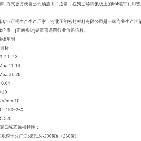
哪种方式更方便自己现场施工。通常，在聚乙烯四氟板上的M4螺钉孔用普
择专业正规生产生产厂家，河北正朗密封材料有限公司是一家专业生产四
优价廉，[正朗密封]销量遥遥同行业值得信赖。
烯板阐明
 目标
 2.1-2.3
a 11-14
pa 21-28
0.04
<19
V/mm 10
 -180~260
 325
]聚四氟乙烯板特性：
度规模十分广泛(摄氏从-200度到+260度)。