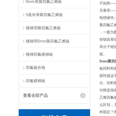
5mm厚聚四氟乙烯板
不粘附—
无毒害—
5毫米厚聚四氟乙烯板
电绝缘性—
聚四氟乙
楼梯用聚四氟乙烯板
，一般为数
按锯齿形
楼梯用5mm聚四氟乙烯板
高分子链
旋。
楼梯四氟楼梯板
5mm聚
四氟板价格
板回料和
面性能达
四氟楼梯板
分。回料
付牌是指
查看全部产品
乙烯四氟
么区别，
样固定？