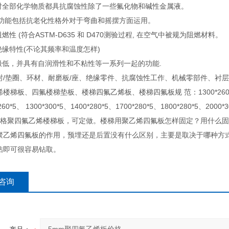
上对全部化学物质都具抗腐蚀性除了一些氟化物和碱性金属液。
机械功能包括抗老化性格外对于弯曲和摇摆方面运用。
阻燃性 (符合ASTM-D635 和 D470测验过程, 在空气中被规为阻燃材料。
绝缘特性(不论其频率和温度怎样)
率极低，并具有自润滑性和不粘性等一系列一起的功能.
封/垫圈、环材、耐磨板/座、绝缘零件、抗腐蚀性工作、机械零部件、衬
梯板、四氟楼梯垫板、楼梯四氟乙烯板、楼梯四氟板规 范：1300*260*5、1400*2
60*5、 1300*300*5、1400*280*5、1700*280*5、1800*280*5、2000*3
规格聚四氟乙烯楼梯板，可定做。楼梯用聚乙烯四氟板怎样固定？用什么固
聚乙烯四氟板的作用，预埋还是后置没有什么区别，主要是取决于哪种方
钻即可很容易钻取。
咨询