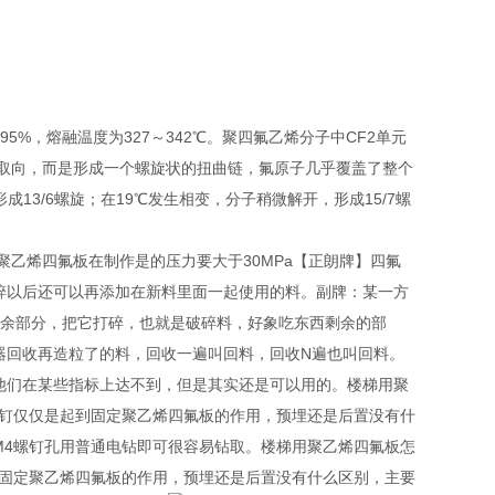
95%，熔融温度为327～342℃。聚四氟乙烯分子中CF2单元
叉取向，而是形成一个螺旋状的扭曲链，氟原子几乎覆盖了整个
13/6螺旋；在19℃发生相变，分子稍微解开，形成15/7螺
乙烯四氟板在制作是的压力要大于30MPa【正朗牌】四氟
碎以后还可以再添加在新料里面一起使用的料。副牌：某一方
剩余部分，把它打碎，也就是破碎料，好象吃东西剩余的部
器回收再造粒了的料，回收一遍叫回料，回收N遍也叫回料。
他们在某些指标上达不到，但是其实还是可以用的。楼梯用聚
螺钉仅仅是起到固定聚乙烯四氟板的作用，预埋还是后置没有什
M4螺钉孔用普通电钻即可很容易钻取。楼梯用聚乙烯四氟板怎
到固定聚乙烯四氟板的作用，预埋还是后置没有什么区别，主要