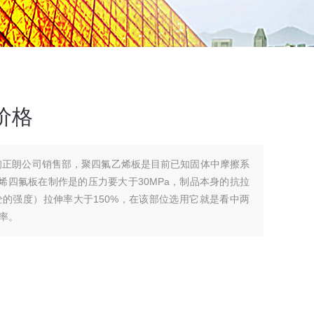
价格
询正朗公司销售部，聚四氟乙烯板是目前已知固体中摩擦系
烯四氟板在制作是的压力要大于30MPa，制品本身的抗拉
5砼的强度）拉伸率大于150%，在该部位选用它就是看中两
率。