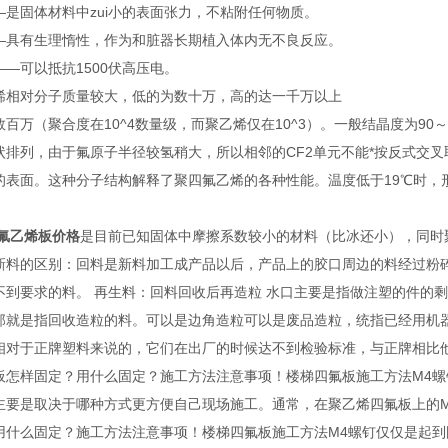
—是固体材料中zui小的表面张力，不粘附任何物质。
—具有生理惰性，作为和脏器长期植入体内无不良反应。
—可以抵抗1500伏高压电。
烯相对分子质量较大，低的为数十万，高的达一千万以上
百万（聚合度在10^4数量级，而聚乙烯仅在10^3）。一般结晶度为90～
状排列，由于氟原子半径较氢稍大，所以相邻的CF2单元不能*按反式交
的表面。这种分子结构解释了聚四氟乙烯的各种性能。温度低于19℃时，形成
四氟乙烯板价格
是目前已知固体中摩擦系数较小的材料（比冰还小），同时聚
新料的区别：回料是新料加工成产品以后，产品上的胶口周边的料经过粉
不到要求的料。 再生料：回料回收后再造粒 水口主要是指做注塑的件的
那就是指回收造粒的料。可以是边角造粒可以是废品造粒，统指已经用机
相对于正牌塑料来说的，它们在出厂的时候达不到检验标准，与正牌相比
板怎样固定？用什么固定？施工方法注意事项！楼梯四氟板施工方法M4
主要是取决于哪种方式更方便自己现场施工。通常，在聚乙烯四氟板上的
用什么固定？施工方法注意事项！楼梯四氟板施工方法M4螺钉仅仅是起