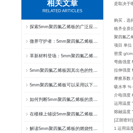
相关文章
是取决于
RELATED ARTICLES
购买，选
探索5mm聚四氟乙烯板的广泛应用领域及市场前景
格齐全质
聚四氟乙
微界守护者：5mm聚四氟乙烯板的非凡之旅
项目 单位
密度 g/cm3
革新材料登场：5mm聚四氟乙烯板，为现代工业注入新活力
弯曲强度 Mp
5mm聚四氟乙烯板因其出色的性能而受到高度重视
拉伸强度 M
摩擦系数 / 
5mm聚四氟乙烯板可以采用以下几种加工方式
吸水率 % 
介电强度 K
如何判断5mm聚四氟乙烯板的质量和性能是否符合标准要求
运用温度 ℃
熔融温度 ℃
在楼梯上铺设5mm聚四氟乙烯板的目的你知道么
[正朗密封
解读5mm聚四氟乙烯板的燃烧性能测试
1.运用温