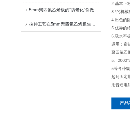
2.基本
5mm聚四氟乙烯板的“防老化”你做到位了？
3.*的
4.出色的
拉伸工艺在5mm聚四氟乙烯板生产中的运用
5.优异的
6.吸水
运用：密
聚四氟乙烯楼
5、2000*2
5等各种
起到固定
用普通电
产品