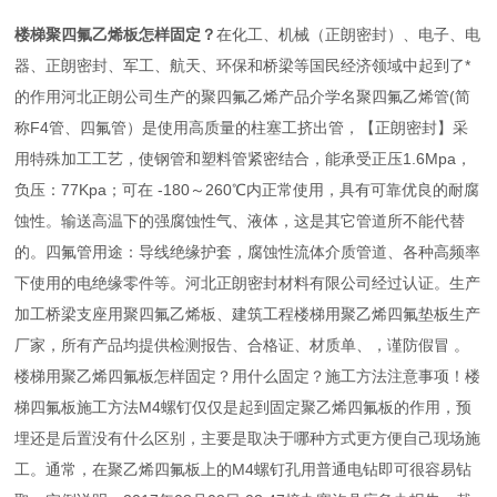
楼梯聚四氟乙烯板怎样固定？
在化工、机械（正朗密封）、电子、电
器、正朗密封、军工、航天、环保和桥梁等国民经济领域中起到了*
的作用河北正朗公司生产的聚四氟乙烯产品介学名聚四氟乙烯管(简
称F4管、四氟管）是使用高质量的柱塞工挤出管，【正朗密封】采
用特殊加工工艺，使钢管和塑料管紧密结合，能承受正压1.6Mpa，
负压：77Kpa；可在 -180～260℃内正常使用，具有可靠优良的耐腐
蚀性。输送高温下的强腐蚀性气、液体，这是其它管道所不能代替
的。四氟管用途：导线绝缘护套，腐蚀性流体介质管道、各种高频率
下使用的电绝缘零件等。河北正朗密封材料有限公司经过认证。生产
加工桥梁支座用聚四氟乙烯板、建筑工程楼梯用聚乙烯四氟垫板生产
厂家，所有产品均提供检测报告、合格证、材质单、，谨防假冒 。
楼梯用聚乙烯四氟板怎样固定？用什么固定？施工方法注意事项！楼
梯四氟板施工方法M4螺钉仅仅是起到固定聚乙烯四氟板的作用，预
埋还是后置没有什么区别，主要是取决于哪种方式更方便自己现场施
工。通常，在聚乙烯四氟板上的M4螺钉孔用普通电钻即可很容易钻