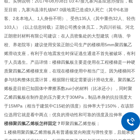
取。实例说明：2017年08月08日 03:47接九寨沟县应急办报告，截
至目前，九寨沟县漳扎镇M7.0级地震已造成9人死亡（其中6名游
客、2名本地人、1人身份不明）、受伤135人（其中重伤32人、轻伤
103人）（以上信息转载）正朗公司携全体员工，为四川祈福。河北
正朗密封材料有限公司建议：在人员密集处的大型建筑（商场、学
校、养老院等）建议使用安装正朗公司生产的楼梯用5mm聚四氟乙
烯滑动支座，有利于在地震发生时保证逃生通道不首先被破坏，有利
于人员逃生。产品详情：楼梯四氟板主要是使用在工程楼梯是一种硬
质聚四氟乙烯楼梯支座，在现在楼梯使用中相当广泛。因为楼梯间不
参与结构整体抗震计算，根据限行规定需要设计滑动支座。聚四氟乙
烯板是目前已知固体中摩擦系数zui小的材料（比冰还小），同时聚
乙烯四氟板在制作是的压力要大于30MPa，制品本身的抗拉强度大
于15MPa（相当于建筑中C15砼的强度）拉伸率大于150%，在该部
位选用它就是看中两点：优良的滑动性和可靠的强度及拉伸率。
楼梯聚四氟乙烯板怎样固定？
即聚四氟乙烯垫板；
1.楼梯用聚四氟乙烯滑板具有普通板竖向刚度与弹性变形，且能承受