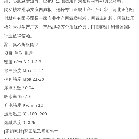
如、心脏及食道等。已被广泛地运用作为密封材料和填充材料。
购买楼梯滑动支座四氟板，选择专业正规生产生产厂家，河北正朗密
封材料有限公司是一家专业生产四氟楼梯板，四氟车削板，四氟模压
板的大型生产厂家，产品规格齐全质优价廉，[正朗密封]销量遥遥同
行业值得信赖。
聚四氟乙烯板阐明
项目 单位 目标
密度 g/cm3 2.1-2.3
弯曲强度 Mpa 11-14
拉伸强度 Mpa 21-28
摩擦系数 / 0.04
吸水率 % <19
介电强度 KV/mm 10
运用温度 ℃ -180~260
熔融温度 ℃ 325
[正朗密封]聚四氟乙烯板特性：