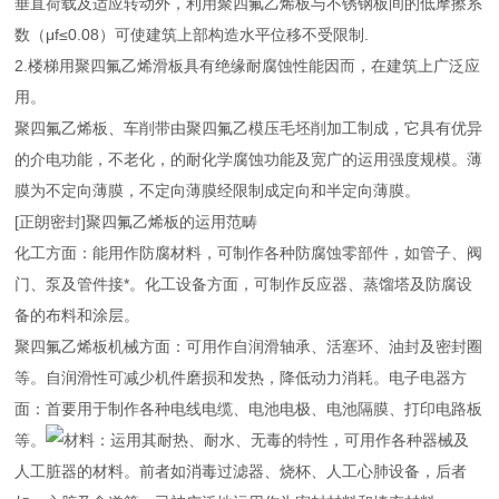
垂直荷载及适应转动外，利用聚四氟乙烯板与不锈钢板间的低摩擦系
数（μf≤0.08）可使建筑上部构造水平位移不受限制.
2.楼梯用聚四氟乙烯滑板具有绝缘耐腐蚀性能因而，在建筑上广泛应
用。
聚四氟乙烯板、车削带由聚四氟乙模压毛坯削加工制成，它具有优异
的介电功能，不老化，的耐化学腐蚀功能及宽广的运用强度规模。薄
膜为不定向薄膜，不定向薄膜经限制成定向和半定向薄膜。
[正朗密封]聚四氟乙烯板的运用范畴
化工方面：能用作防腐材料，可制作各种防腐蚀零部件，如管子、阀
门、泵及管件接*。化工设备方面，可制作反应器、蒸馏塔及防腐设
备的布料和涂层。
聚四氟乙烯板机械方面：可用作自润滑轴承、活塞环、油封及密封圈
等。自润滑性可减少机件磨损和发热，降低动力消耗。
电子电器方
面：首要用于制作各种电线电缆、电池电极、电池隔膜、打印电路板
等。
材料：运用其耐热、耐水、无毒的特性，可用作各种器械及
人工脏器的材料。前者如消毒过滤器、烧杯、人工心肺设备，后者