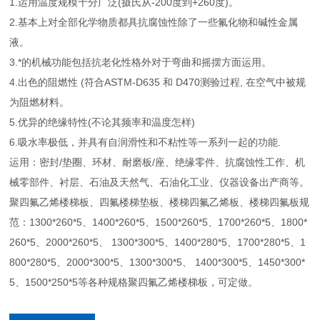
1.运用温度规模十分广泛(摄氏从-200度到+260度)。
2.基本上对全部化学物质都具抗腐蚀性除了一些氟化物和碱性金属
液。
3.*的机械功能包括抗老化性格外对于弯曲和摇摆方面运用。
4.出色的阻燃性 (符合ASTM-D635 和 D470测验过程, 在空气中被规
为阻燃材料。
5.优异的绝缘特性(不论其频率和温度怎样)
6.吸水率极低，并具有自润滑性和不粘性等一系列一起的功能.
运用：密封/垫圈、环材、耐磨板/座、绝缘零件、抗腐蚀性工作、机
械零部件、衬层、石油及天然气、石油化工业、仪器设备出产商等。
聚四氟乙烯楼梯板、四氟楼梯垫板、楼梯四氟乙烯板、楼梯四氟板规
范：1300*260*5、1400*260*5、1500*260*5、1700*260*5、1800*
260*5、2000*260*5、 1300*300*5、1400*280*5、1700*280*5、1
800*280*5、2000*300*5、1300*300*5、 1400*300*5、1450*300*
5、1500*250*5等各种规格聚四氟乙烯楼梯板，可定做。