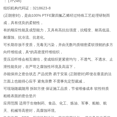
： (7t*24h)
组织机构代码证：3218623-8
(正朗密封)
，是由100% PTFE聚四氟乙烯经过特殊工艺处理研制而
成，具有优良的柔韧性，
有的顺应性能及成型能力，又具有高抗拉强度，抗蠕变、耐高低温、
耐腐蚀、抗冷流、抗老化。
可长期存放不变质，无毒无污染，并由无数均质细密柔软强韧的多方
向纤维组成，具*的高密度纤维组织，
受压后纤维会相互缠结，变成组织更紧密均匀，不透气、不透水、止
泄性能良好，在严苛之腐蚀性环境及高温下，
亦能保持之密合状态 产品优势 易于安装 (正朗密封)即使在垂直的法
兰面上也能得心应手 避免浪费 不需事先定型裁减，
可现场随裁随用 拆卸方便 保证施工品质，节省维修成本 软性特质
粗糙表面的密合垫片
应用范围 适用于生物制药、食品、化工、炼油、军事、船舶、航
天、机械等高密封，高腐蚀环境。