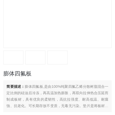
膨体四氟板
简要描述：
膨体四氟板,是由100%纯聚四氟乙烯分散树脂混合一
定比例的硅油后冷冻，再高温加热膨胀，再双向拉伸热合压延而
制成板材，具有优良的柔韧性，高抗拉强度、耐高低温、耐腐
蚀、抗老化。可长期存放不变质，无毒无污染。垫片是将板材切
割或冲压成垫片。