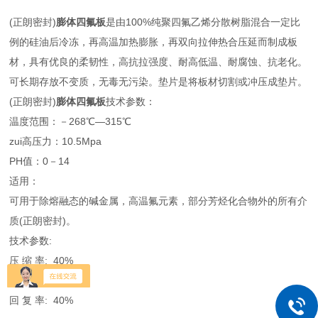
(正朗密封)
膨体四氟板
是由100%纯聚四氟乙烯分散树脂混合一定比
例的硅油后冷冻，再高温加热膨胀，再双向拉伸热合压延而制成板
材，具有优良的柔韧性，高抗拉强度、耐高低温、耐腐蚀、抗老化。
可长期存放不变质，无毒无污染。垫片是将板材切割或冲压成垫片。
(正朗密封)
膨体四氟板
技术参数：
温度范围：－268℃—315℃
zui高压力：10.5Mpa
PH值：0－14
适用：
可用于除熔融态的碱金属，高温氟元素，部分芳烃化合物外的所有介
质(正朗密封)。
技术参数:
压 缩 率: 40%
回 复 率: 40%