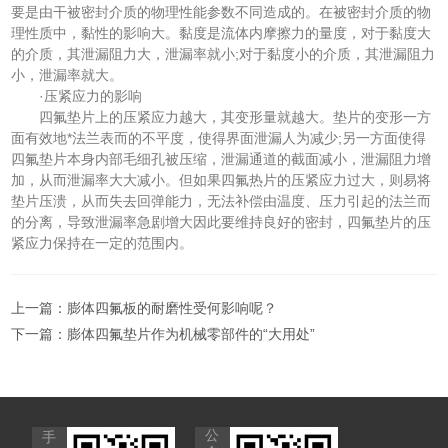
要是由干被密封介质的物理性能参数不同造成的。在被密封介质的物
理性质中，黏性的影响大。黏度是流体内摩擦力的量度，对于黏度大
的介质，其泄漏阻力大，泄漏率就小;对于黏度小的介质，其泄漏阻力
小，泄漏率就大。
·压紧应力的影响
四氟垫片上的压紧应力越大，其变形量就越大。垫片的变形一方
面有效地*法兰表而的不平度，使得界面泄漏人为减少;另一方面使得
四氟垫片本身内部毛细孔被压缩，泄漏通道的截面减小，泄漏阻力增
加，从而泄漏率大大减小。但如果四氟热片的压紧应力过大，则易将
垫片压溃，从而失去回弹能力，无法补偿由温度、压力引起的法兰而
的分离，导致泄漏率急剧增大因此要维持良好的密封，四氟垫片的压
紧应力保持在一定的范围内。
上一篇：
膨体四氟板的耐磨性受何影响呢？
下一篇：
膨体四氟垫片作为机械零部件的“大用处”
公
手