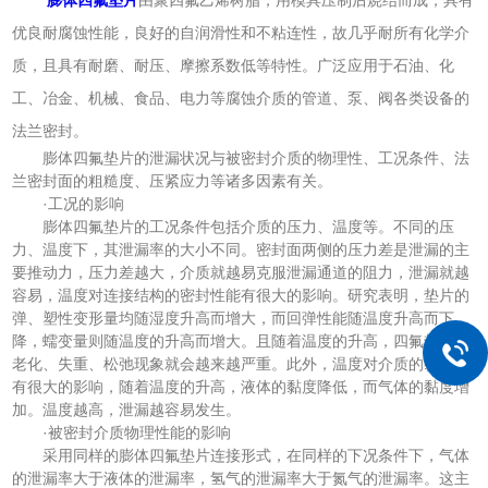
优良耐腐蚀性能，良好的自润滑性和不粘连性，故几乎耐所有化学介
质，且具有耐磨、耐压、摩擦系数低等特性。广泛应用于石油、化
工、冶金、机械、食品、电力等腐蚀介质的管道、泵、阀各类设备的
法兰密封。
膨体四氟垫片的泄漏状况与被密封介质的物理性、工况条件、法
兰密封面的粗糙度、压紧应力等诸多因素有关。
·工况的影响
膨体四氟垫片的工况条件包括介质的压力、温度等。不同的压
力、温度下，其泄漏率的大小不同。密封面两侧的压力差是泄漏的主
要推动力，压力差越大，介质就越易克服泄漏通道的阻力，泄漏就越
容易，温度对连接结构的密封性能有很大的影响。研究表明，垫片的
弹、塑性变形量均随湿度升高而增大，而回弹性能随温度升高而下
降，蠕变量则随温度的升高而增大。且随着温度的升高，四氟垫片的
老化、失重、松弛现象就会越来越严重。此外，温度对介质的黏度也
有很大的影响，随着温度的升高，液体的黏度降低，而气体的黏度增
加。温度越高，泄漏越容易发生。
·被密封介质物理性能的影响
采用同样的膨体四氟垫片连接形式，在同样的下况条件下，气体
的泄漏率大于液体的泄漏率，氢气的泄漏率大于氮气的泄漏率。这主