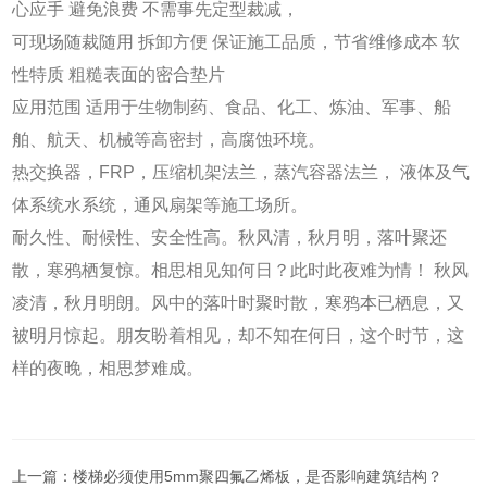
心应手 避免浪费 不需事先定型裁减，
可现场随裁随用 拆卸方便 保证施工品质，节省维修成本 软
性特质 粗糙表面的密合垫片
应用范围 适用于生物制药、食品、化工、炼油、军事、船
舶、航天、机械等高密封，高腐蚀环境。
热交换器，FRP，压缩机架法兰，蒸汽容器法兰， 液体及气
体系统水系统，通风扇架等施工场所。
耐久性、耐候性、安全性高。秋风清，秋月明，落叶聚还
散，寒鸦栖复惊。相思相见知何日？此时此夜难为情！ 秋风
凌清，秋月明朗。风中的落叶时聚时散，寒鸦本已栖息，又
被明月惊起。朋友盼着相见，却不知在何日，这个时节，这
样的夜晚，相思梦难成。
上一篇：
楼梯必须使用5mm聚四氟乙烯板，是否影响建筑结构？