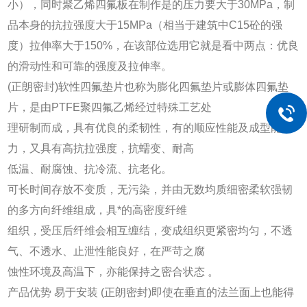
小），同时聚乙烯四氟板在制作是的压力要大于30MPa，制
品本身的抗拉强度大于15MPa（相当于建筑中C15砼的强
度）拉伸率大于150%，在该部位选用它就是看中两点：优良
的滑动性和可靠的强度及拉伸率。
(正朗密封)软性四氟垫片也称为膨化四氟垫片或膨体四氟垫
片，是由PTFE聚四氟乙烯经过特殊工艺处
理研制而成，具有优良的柔韧性，有的顺应性能及成型能
力，又具有高抗拉强度，抗蠕变、耐高
低温、耐腐蚀、抗冷流、抗老化。
可长时间存放不变质，无污染，并由无数均质细密柔软强韧
的多方向纤维组成，具*的高密度纤维
组织，受压后纤维会相互缠结，变成组织更紧密均匀，不透
气、不透水、止泄性能良好，在严苛之腐
蚀性环境及高温下，亦能保持之密合状态 。
产品优势 易于安装 (正朗密封)即使在垂直的法兰面上也能得