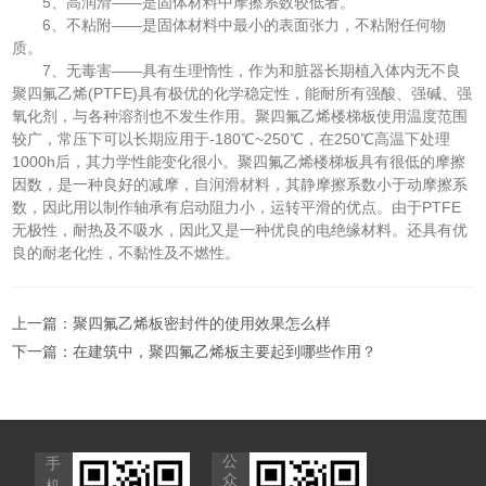
5、高润滑——是固体材料中摩擦系数较低者。
6、不粘附——是固体材料中最小的表面张力，不粘附任何物
质。
7、无毒害——具有生理惰性，作为和脏器长期植入体内无不良
聚四氟乙烯(PTFE)具有极优的化学稳定性，能耐所有强酸、强碱、强
氧化剂，与各种溶剂也不发生作用。聚四氟乙烯楼梯板使用温度范围
较广，常压下可以长期应用于-180℃~250℃，在250℃高温下处理
1000h后，其力学性能变化很小。聚四氟乙烯楼梯板具有很低的摩擦
因数，是一种良好的减摩，自润滑材料，其静摩擦系数小于动摩擦系
数，因此用以制作轴承有启动阻力小，运转平滑的优点。由于PTFE
无极性，耐热及不吸水，因此又是一种优良的电绝缘材料。还具有优
良的耐老化性，不黏性及不燃性。
上一篇：
聚四氟乙烯板密封件的使用效果怎么样
下一篇：
在建筑中，聚四氟乙烯板主要起到哪些作用？
公
手
众
机