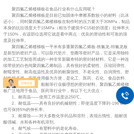
聚四氟乙烯楼梯板在食品行业有什么应用呢？
聚四氟乙烯楼梯板是目前已知固体中摩擦系数较小的材料（比冰
还小），同时聚四氟乙烯楼梯板在制作时的压力要大于30MPa，制品
本身的抗拉强度大于15MPa（相当于建筑中C15砼的强度）拉伸率大
于150%，在该部位选用它就是看中两点：优良的滑动性和可靠的强
度及拉伸率。
聚四氟乙烯楼梯板一平米有多重聚四氟乙烯板-铁氟龙-特氟龙板
是新型的密封产品，可以取代垫片、垫圈等密封产品，它是采用独特
的加工工艺制造而成的一种非常新颖奇特的密封材材料。它是一种连
续带状的白色纯聚四氟乙烯制品，具有很好的柔韧性、压缩回弹性、
耐蠕变性、耐高低温性及优异的耐腐蚀性、不老化性、自润滑性。密
封性能卓越，安装使用极为方便，是化工、医药、石化、食品饮料、
电子、电力、冶金、船舶等行业极理想的密封材料。聚四氟乙烯楼梯
板广泛地用于食品、医药等行业中，有以下七大优点：
1、耐高温——使用工作温度达250℃。
2、耐低温——具有良好的机械韧性；即使温度下降到-196℃，
也可保持5%的伸长率。
3、耐腐蚀——对大多数化学药品和溶剂，表现出惰性、能耐强
酸强碱、水和各种有机溶剂。
4、耐气候——有塑料中的老化寿命。