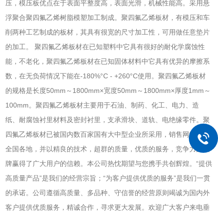
压，模压板优点在于表面平整度高，表面光滑，机械性能高。采用悬
浮聚合聚四氟乙烯树脂模塑加工制成。聚四氟乙烯板材，有模压和车
削两种工艺制成的板材，其具有很宽的尺寸加工性，可用做任意垫片
的加工。
聚四氟乙烯板材在已知塑料中它具有很好的耐化学腐蚀性
能，不老化，聚四氟乙烯板材在已知固体材料中它具有优异的摩擦系
数，在无负荷情况下能在-180%°C - +260°C使用。聚四氟乙烯板材
的规格是长度50mm～1800mm×宽度50mm～1800mm×厚度1mm～
100mm。聚四氟乙烯板材主要用于石油、制药、化工、电力、造
纸、耐腐蚀衬里材料及密封衬里，支承滑块、道轨、电绝缘零件。聚
四氟乙烯板材已被国内数百家国有大中型企业所采用，销售网络覆盖
全国各地，并以精良的技术，超群的质量，优质的服务，竞争力的品
牌赢得了广大用户的信赖。本公司热忱期望与您携手共创辉煌。“提供
高质量产品”是我们的经营宗旨；“为客户提供优质的服务”是我们一贯
的承诺。公司遵循高质量、多品种、守信誉的经营原则竭诚为国内外
客户提供优质服务，精诚合作，寻求更大发展。欢迎广大客户来电垂