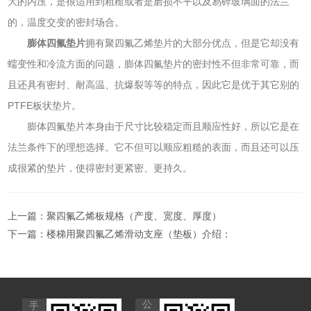
大的内压，是很适用到粗糙或者是磨损不平以及易碎玻璃面的法兰
的，温度交变的密封场合。
膨体四氟垫片
拥有聚四氟乙烯垫片的大部分优点，但是它却没有
蠕变性和冷流方面的问题，膨体四氟垫片的密封性不但非常可靠，而
且还具有密封、耐高温、抗爆裂等等的特点，因此它是优于其它别的
PTFE板状垫片。
膨体四氟垫片本身由于尺寸比较稳定而且顺应性好，所以它是在
法兰条件下的理想选择。它不但可以顺应粗糙的表面，而且还可以压
成很紧的垫片，使得密封更紧密、更持久。
上一篇：
聚四氟乙烯板规格（产度、宽度、厚度）
下一篇：
楼梯用聚四氟乙烯滑动支座（垫板）介绍：
公
手